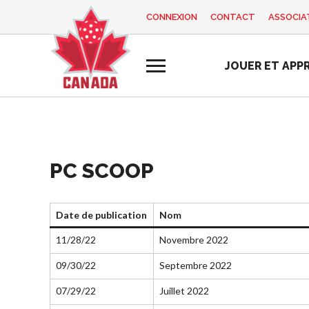
CONNEXION
CONTACT
ASSOCIAT
EN
FR
JOUER ET APP
MON
Vous
COMPTE
cherchez
quelque
chose?
Accueil
PC SCOOP
Programme d
Semaine de
Histoire de Pickleball
Règles de base
formation des
reconnaissance
Canada
entraîneurs
des bénévoles
Pickleball
Date de publication
Nom
2025
Fondation et
récréatif
11/28/22
Novembre 2022
alignements
Ressources
Para/Fauteuil
organisationnels
Roulant
09/30/22
Septembre 2022
Nouvelles
Associations
Pickleball
Boutique
07/29/22
Juillet 2022
provinciales et
Développement