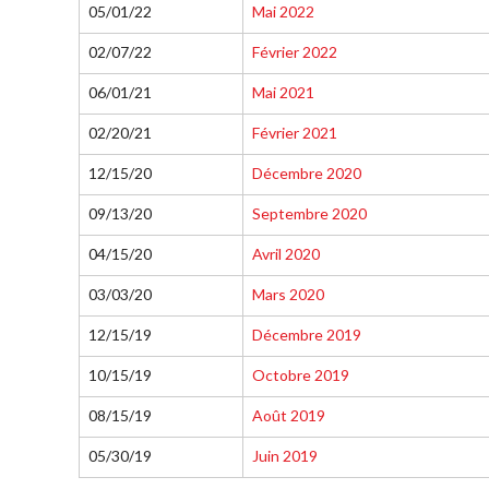
territoriales de
05/01/22
Mai 2022
à long terme du
pickleball
joueur
02/07/22
Février 2022
Conseil
Règles
06/01/21
Mai 2021
d’administration
officielles de
Assemblées générales
pickleball
02/20/21
Février 2021
annuelles
Endroits où
12/15/20
Décembre 2020
Le Conseil consultatif
jouer
09/13/20
Septembre 2020
national de Pickleball
Canada
Règlements et
04/15/20
Avril 2020
États-Unis
Politiques
Recherche de
03/03/20
Mars 2020
Journée nationale du
clubs
12/15/19
Décembre 2019
Pickleball
PC Scoop
10/15/19
Octobre 2019
Contact
08/15/19
Août 2019
Championnats
05/30/19
Juin 2019
Nationaux