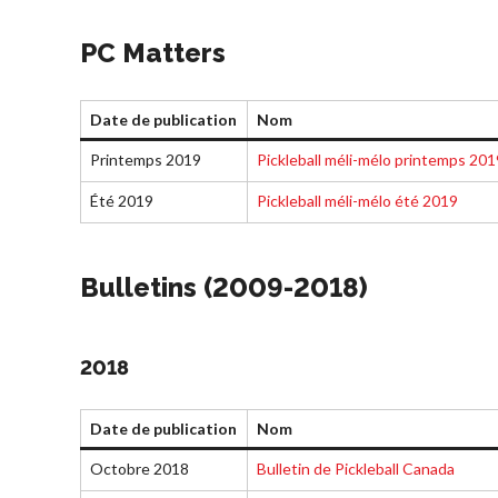
Championnat
National Myoflex®
PC Matters
2025 présenté par
HearingLife
L’album photo du
Date de publication
Nom
Championnat
Printemps 2019
Pickleball méli-mélo printemps 201
national Myoflex®
Pickleball Canada
Été 2019
Pickleball méli-mélo été 2019
2024 présenté par
Pensez Dindon
Bulletins (2009-2018)
Pickleball Brackets –
Informations
Avantages po
2018
Fournisseur de
sur le
les membres
solutions logicielles
programme
Adhésion –
d’arbitrage
Date de publication
Nom
Auto-évaluation des
Renouvèleme
niveaux de
Octobre 2018
Bulletin de Pickleball Canada
Questions
compétence