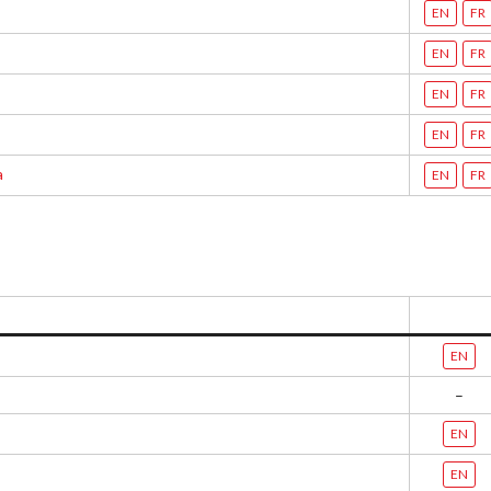
EN
FR
concernant
l’assurance
EN
FR
Qui est assuré
EN
FR
?
EN
FR
Qu’est-ce qui
est couvert ?
a
EN
FR
Résumé de la
couverture
Ressources en
matière
d’assurance
Compléments
EN
d’assurance
–
Bulletins
EN
d’assurance
EN