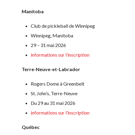
Championnat
National Myoflex®
Manitoba
2025 présenté par
HearingLife
Club de pickleball de Winnipeg
L’album photo du
Winnipeg, Manitoba
Championnat
national Myoflex®
29 – 31 mai 2026
Pickleball Canada
informations sur l’inscription
2024 présenté par
Pensez Dindon
Terre-Neuve-et-Labrador
Rogers Dome à Greenbelt
St. John’s, Terre-Neuve
Pickleball Brackets –
Informations
Avantages po
Fournisseur de
sur le
les membres
Du 29 au 31 mai 2026
solutions logicielles
programme
Adhésion –
informations sur l’inscription
d’arbitrage
Auto-évaluation des
Renouvèleme
niveaux de
Québec
Questions
compétence