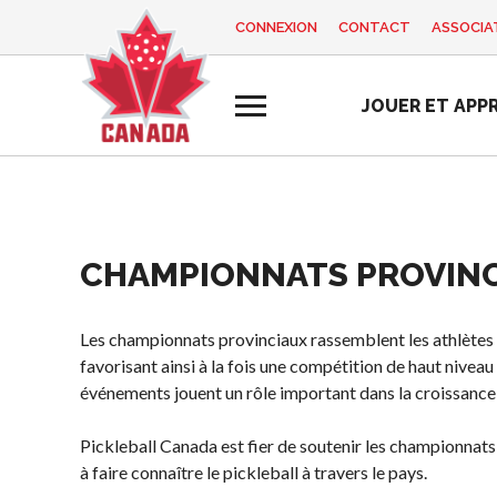
CONNEXION
CONTACT
ASSOCIAT
EN
FR
JOUER ET APP
MON
Vous
COMPTE
cherchez
quelque
chose?
Accueil
CHAMPIONNATS PROVIN
Programme d
Semaine de
Histoire de Pickleball
Règles de base
formation des
reconnaissance
Canada
entraîneurs
des bénévoles
Pickleball
Les championnats provinciaux rassemblent les athlètes po
2025
Fondation et
récréatif
favorisant ainsi à la fois une compétition de haut nive
alignements
événements jouent un rôle important dans la croissance 
Ressources
Para/Fauteuil
organisationnels
Roulant
Nouvelles
Pickleball Canada est fier de soutenir les championnat
Associations
Pickleball
Boutique
à faire connaître le pickleball à travers le pays.
provinciales et
Développement