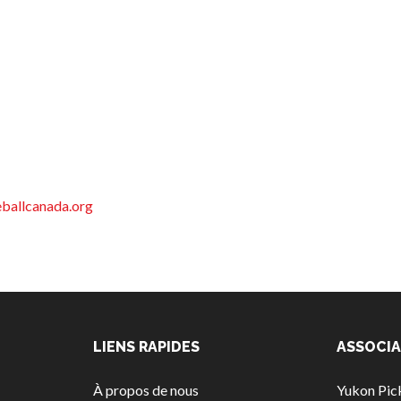
eballcanada.org
LIENS RAPIDES
ASSOCIA
À propos de nous
Yukon Pick