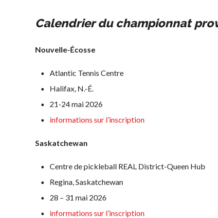
territoriales de
à long terme du
pickleball
joueur
Calendrier du championnat prov
Conseil
Règles
d’administration
officielles de
Nouvelle-Écosse
Assemblées générales
pickleball
annuelles
Atlantic Tennis Centre
Endroits où
Le Conseil consultatif
jouer
Halifax, N.-É.
national de Pickleball
Canada
21-24 mai 2026
Règlements et
États-Unis
informations sur l’inscription
Politiques
Recherche de
Journée nationale du
clubs
Saskatchewan
Pickleball
Centre de pickleball REAL District-Queen Hub
PC Scoop
Regina, Saskatchewan
Contact
28 – 31 mai 2026
Championnats
Nationaux
informations sur l’inscription