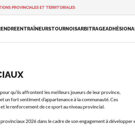
IONS PROVINCIALES ET TERRITORIALES
RENDRE
ENTRAÎNEURS
TOURNOIS
ARBITRAGE
ADHÉSION
A
CIAUX
e
Championnat
national de
Pickleball
ur qu’ils affrontent les meilleurs joueurs de leur province,
Canada 2025
au et un fort sentiment d’appartenance à la communauté. Ces
Candidature à
et le renforcement de ce sport au niveau provincial.
un tournoi
sanctionné
s provinciaux 2026 dans le cadre de son engagement à développer 
Calendrier