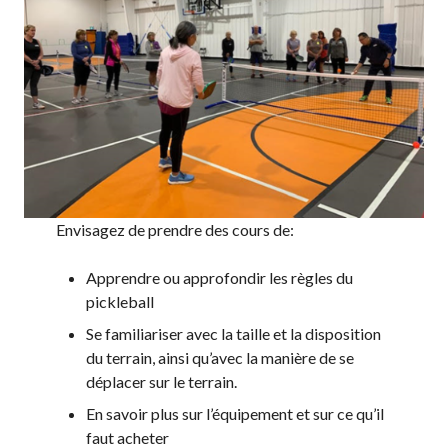
Championnat national
de Pickleball Canada
2025
Candidature à un
tournoi sanctionné
Calendrier des
événements
Guide du directeur de
tournoi
Envisagez de prendre des cours de:
Raquettes et balles
Apprendre ou approfondir les règles du
homologuées
pickleball
Se familiariser avec la taille et la disposition
du terrain, ainsi qu’avec la manière de se
Pickleball Brackets –
déplacer sur le terrain.
Fournisseur de
En savoir plus sur l’équipement et sur ce qu’il
solutions logicielles
faut acheter
Auto-évaluation des