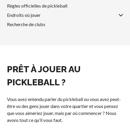
Conseil
Règles officielles de pickleball
d’administration
Endroits où jouer
Assemblées
générales annuelles
Recherche de clubs
Le Conseil consultatif
national de Pickleball
Règlements et
Politiques
Journée nationale du
PRÊT À JOUER AU
Pickleball
PC Scoop
PICKLEBALL ?
Contact
Championnats
Nationaux
Vous avez entendu parler du pickleball ou vous avez peut-
être vu des gens jouer dans votre quartier et vous pensez
que vous aimeriez jouer, mais par où commencer ? Nous
avons tout ce qu’il vous faut.