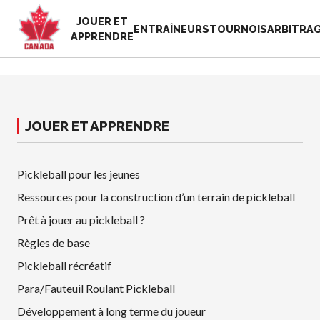
JOUER ET
EN
ENTRAÎNEURS
TOURNOIS
ARBITRA
APPRENDRE
FR
MON
Vous
COMPTE
cherchez
quelque
JOUER ET APPRENDRE
Accueil
chose?
Semaine de
reconnaissance
Pickleball pour les jeunes
Histoire de Pickleball
des bénévoles
Canada
2025
Ressources pour la construction d’un terrain de pickleball
Fondation et
Ressources
Prêt à jouer au pickleball ?
alignements
Nouvelles
organisationnels
Règles de base
Boutique
Associations
Pickleball récréatif
provinciales et
Para/Fauteuil Roulant Pickleball
territoriales de
pickleball
Développement à long terme du joueur