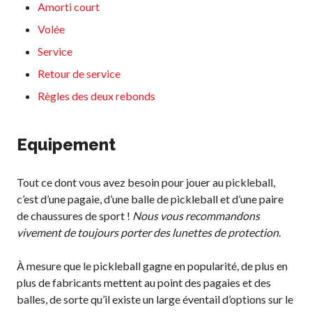
Amorti court
Compléments
d’assurance
Volée
Bulletins d’assurance
Service
Retour de service
Règles des deux rebonds
Partenaires nationaux
Solutions
Equipement
numériques/logicielles
Tout ce dont vous avez besoin pour jouer au pickleball,
c’est d’une pagaie, d’une balle de pickleball et d’une paire
de chaussures de sport !
Nous vous recommandons
vivement de toujours porter des lunettes de protection
.
À mesure que le pickleball gagne en popularité, de plus en
plus de fabricants mettent au point des pagaies et des
balles, de sorte qu’il existe un large éventail d’options sur le