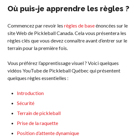
Recherche de
Où puis-je apprendre les règles ?
membres
Commencez par revoir les
règles de base
énoncées sur le
site Web de Pickleball Canada. Cela vous présentera les
Programme
règles clés que vous devez connaître avant d’entrer sur le
d’assurance de
terrain pour la première fois.
Pickleball Canada
Questions
Vous préférez l’apprentissage visuel ? Voici quelques
fréquentes
vidéos YouTube de Pickleball Québec qui présentent
concernant
quelques règles essentielles :
l’assurance
Qui est assuré ?
Introduction
Qu’est-ce qui est
Sécurité
couvert ?
Terrain de pickleball
Résumé de la
couverture
Prise de la raquette
Ressources en
Position d’attente dynamique
matière d’assurance