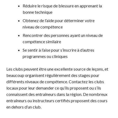
niveaux de
Réduire le risque de blessure en apprenant la
compétence
bonne technique
Obtenez de l’aide pour déterminer votre
niveau de compétence
Rencontrer des personnes ayant un niveau de
Informations sur le
compétence similaire
programme
d’arbitrage
Se sentir à l’aise pour s’inscrire à d’autres
programmes ou cliniques
Les clubs peuvent être une excellente source de leçons, et
Avantages pour les
beaucoup organisent régulièrement des stages pour
membres
différents niveaux de compétence. Contactez les clubs
Adhésion –
locaux pour leur demander ce qu’ils proposent ou s’ils
Renouvèlement
connaissent des entraîneurs dans la région. De nombreux
Questions
entraîneurs ou instructeurs certifiés proposent des cours
fréquentes
en dehors d’un club.
concernant l’adhésion