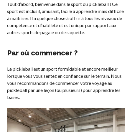
Règles de base
Tout d’abord, bienvenue dans le sport du pickleball ! Ce
sport est inclusif, amusant, facile à apprendre mais difficile
Pickleball récréatif
à maîtriser. Il a quelque chose à offrir à tous les niveaux de
Para/Fauteuil Roulant
compétence et d’habileté et est unique par rapport aux
Pickleball
autres sports de pagaie ou de raquette.
Développement à
long terme du joueur
Règles officielles de
Par où commencer ?
pickleball
Endroits où jouer
Le pickleball est un sport formidable et encore meilleur
Recherche de clubs
lorsque vous vous sentez en confiance sur le terrain. Nous
vous recommandons de commencer votre voyage au
pickleball par une leçon (ou plusieurs) pour apprendre les
bases.
Programme de
formation des
entraîneurs