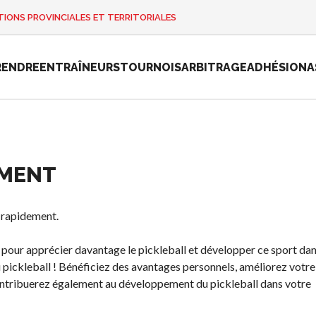
IONS PROVINCIALES ET TERRITORIALES
RENDRE
ENTRAÎNEURS
TOURNOIS
ARBITRAGE
ADHÉSION
A
EMENT
e
Championnat
national de
Pickleball
s rapidement.
Canada 2025
Candidature à
 pour apprécier davantage le pickleball et développer ce sport da
un tournoi
 pickleball ! Bénéficiez des avantages personnels, améliorez votre
sanctionné
ontribuerez également au développement du pickleball dans votre
Calendrier