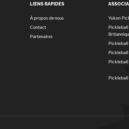
LIENS RAPIDES
ASSOCIA
concernant
l’assurance
À propos de nous
Yukon Pick
Qui est assuré
Contact
Picklebal
?
Britanniq
Partenaires
Qu’est-ce qui
Pickleball
est couvert ?
Picklebal
Résumé de la
couverture
Picklebal
Ressources en
matière
Pickleball
d’assurance
Compléments
d’assurance
Bulletins
d’assurance