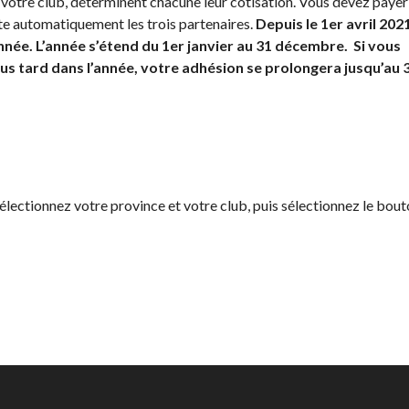
 votre club, déterminent chacune leur cotisation. Vous devez payer
ite automatiquement les trois partenaires.
Depuis le 1er avril 2021
année. L’année s’étend du 1er janvier au 31 décembre. Si vous
us tard dans l’année, votre adhésion se prolongera jusqu’au 
ectionnez votre province et votre club, puis sélectionnez le bou
ur
Programme
d’assurance
de Pickleball
Canada
nt
Questions
fréquentes