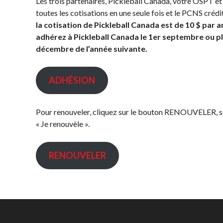
Les trois partenaires, Pickleball Canada, votre OSPT et
Championnat
toutes les cotisations en une seule fois et le PCNS créd
National Myoflex®
la cotisation de Pickleball Canada est de 10 $ par 
2025 présenté par
adhérez à Pickleball Canada le 1er septembre ou pl
HearingLife
décembre de l’année suivante.
L’album photo du
Championnat
national Myoflex®
ADHÉSION
Pickleball Canada
2024 présenté par
Pensez Dindon
Pour renouveler, cliquez sur le bouton RENOUVELER, sél
« Je renouvèle ».
RENOUVELER
Pickleball Brackets –
Informations
Avantages po
Fournisseur de
sur le
les membres
solutions logicielles
programme
Adhésion –
d’arbitrage
Auto-évaluation des
Renouvèleme
niveaux de
Questions
compétence