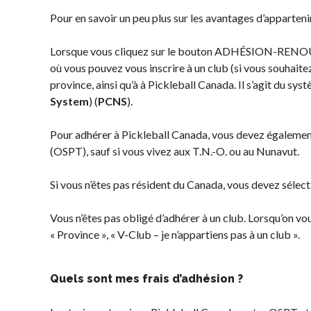
territoriales de
à long terme du
Pour en savoir un peu plus sur les avantages d’apparten
pickleball
joueur
Conseil
Règles
Lorsque vous cliquez sur le bouton ADHÉSION-RENOUVÈ
d’administration
officielles de
où vous pouvez vous inscrire à un club (si vous souhaitez 
Assemblées générales
pickleball
province, ainsi qu’à à Pickleball Canada. Il s’agit du sy
annuelles
System
) (
PCNS
).
Endroits où
Le Conseil consultatif
jouer
Pour adhérer à Pickleball Canada, vous devez également 
national de Pickleball
Canada
(OSPT), sauf si vous vivez aux T.N.-O. ou au Nunavut.
Règlements et
États-Unis
Politiques
Si vous n’êtes pas résident du Canada, vous devez sélec
Recherche de
Journée nationale du
clubs
Pickleball
Vous n’êtes pas obligé d’adhérer à un club. Lorsqu’on vo
« Province », « V-Club – je n’appartiens pas à un club ».
PC Scoop
Contact
Quels sont mes frais d’adhésion ?
Championnats
Nationaux