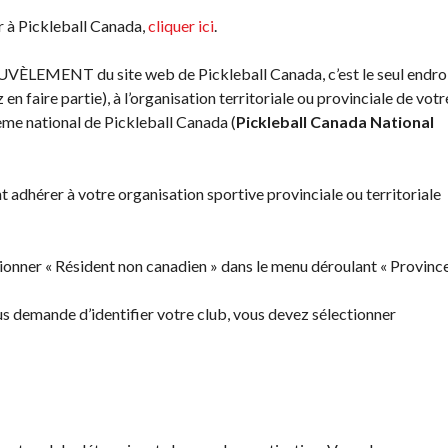
des
ir à Pickleball Canada,
cliquer ici
.
événements
Guide du
LEMENT du site web de Pickleball Canada, c’est le seul endro
directeur de
en faire partie), à l’organisation territoriale ou provinciale de votr
tournoi
stème national de Pickleball Canada (
Pickleball Canada National
Raquettes et
balles
homologuées
adhérer à votre organisation sportive provinciale ou territoriale
tionner « Résident non canadien » dans le menu déroulant « Province
us demande d’identifier votre club, vous devez sélectionner