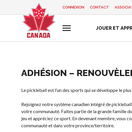
CONNEXION
CONTACT
ASSOCIAT
EN
FR
JOUER ET APP
MON
Vous
COMPTE
cherchez
quelque
chose?
Accueil
ADHÉSION – RENOUVÈL
Programme d
Semaine de
Histoire de Pickleball
Règles de base
formation des
reconnaissance
Canada
entraîneurs
des bénévoles
Pickleball
Le pickleball est l’un des sports qui se développe le plu
2025
Fondation et
récréatif
alignements
Rejoignez notre système canadien intégré de pickleball
Ressources
Para/Fauteuil
organisationnels
votre communauté. Faites partie de la grande famille du
Roulant
Nouvelles
jeu et appréciez ce sport. En devenant membre, vous c
Associations
Pickleball
Boutique
communauté et dans votre province/territoire.
provinciales et
Développement