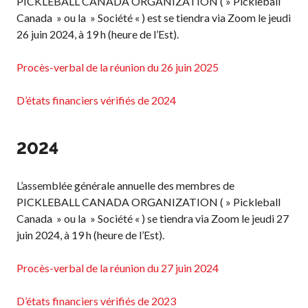
PICKLEBALL CANADA ORGANIZATION ( » Pickleball
Règles de base
Canada » ou la » Société « ) est se tiendra via Zoom le jeudi
Pickleball récréatif
26 juin 2024, à 19 h (heure de l’Est).
Para/Fauteuil Roulant
Pickleball
Procès-verbal de la réunion du 26 juin 2025
Développement à
long terme du joueur
D’états financiers vérifiés de 2024
Règles officielles de
pickleball
2024
Endroits où jouer
Recherche de clubs
L’assemblée générale annuelle des membres de
PICKLEBALL CANADA ORGANIZATION ( » Pickleball
Canada » ou la » Société « ) se tiendra via Zoom le jeudi 27
juin 2024, à 19 h (heure de l’Est).
Programme de
formation des
entraîneurs
Procès-verbal de la réunion du 27 juin 2024
D’états financiers vérifiés de 2023