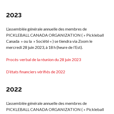
Championnat national
2023
de Pickleball Canada
2025
Candidature à un
L’assemblée générale annuelle des membres de
tournoi sanctionné
PICKLEBALL CANADA ORGANIZATION ( » Pickleball
Calendrier des
Canada » ou la » Société « ) se tiendra via Zoom le
événements
mercredi 28 juin 2023, à 18 h (heure de l’Est).
Guide du directeur de
tournoi
Procès-verbal de la réunion du 28 juin 2023
Raquettes et balles
homologuées
D’états financiers vérifiés de 2022
2022
Pickleball Brackets –
Fournisseur de
L’assemblée générale annuelle des membres de
solutions logicielles
PICKLEBALL CANADA ORGANIZATION ( » Pickleball
Auto-évaluation des