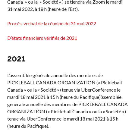
Canada » ou la » Société « ) se tiendra via Zoom le mardi
niveaux de
31 mai 2022, à 18 h (heure de l’Est).
compétence
Procès-verbal de la réunion du 31 mai 2022
D’états financiers vérifiés de 2021
Informations sur le
programme
d’arbitrage
2021
L’assemblée générale annuelle des membres de
PICKLEBALL CANADA ORGANIZATION (« Pickleball
Avantages pour les
Canada » ou la « Société ») tenue via UberConference le
membres
mardi 18 mai 2021 à 15 h (heure du Pacifique).’ssemblée
Adhésion –
générale annuelle des membres de PICKLEBALL CANADA
Renouvèlement
ORGANIZATION (« Pickleball Canada » ou la « Société »)
Questions
tenue via UberConference le mardi 18 mai 2021 à 15 h
fréquentes
(heure du Pacifique).
concernant l’adhésion