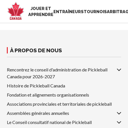
JOUER ET
EN
ENTRAÎNEURS
TOURNOIS
ARBITRA
APPRENDRE
FR
MON
Vous
COMPTE
cherchez
quelque
À PROPOS DE NOUS
Accueil
chose?
Semaine de
reconnaissance
Rencontrez le conseil d'administration de Pickleball
Histoire de Pickleball
des bénévoles
Canada
Canada pour 2026-2027
2025
Fondation et
Histoire de Pickleball Canada
Ressources
alignements
Nouvelles
Fondation et alignements organisationnels
organisationnels
Boutique
Associations provinciales et territoriales de pickleball
Associations
provinciales et
Assemblées générales annuelles
territoriales de
Le Conseil consultatif national de Pickleball
pickleball