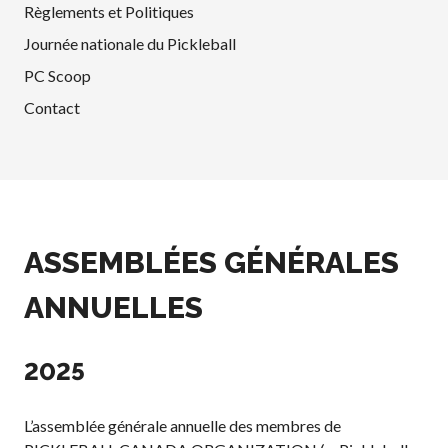
Conseil
Règlements et Politiques
d’administration
Journée nationale du Pickleball
Assemblées
PC Scoop
générales annuelles
Contact
Le Conseil consultatif
national de Pickleball
Règlements et
Politiques
Journée nationale du
Pickleball
ASSEMBLÉES GÉNÉRALES
PC Scoop
Contact
ANNUELLES
Championnats
Nationaux
2025
L’assemblée générale annuelle des membres de