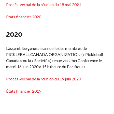
Recherche de
Procès-verbal de la réunion du 18 mai 2021
membres
États financier 2020
Programme
2020
d’assurance de
Pickleball Canada
L’assemblée générale annuelle des membres de
Questions
PICKLEBALL CANADA ORGANIZATION (« Pickleball
fréquentes
concernant
Canada » ou la « Société ») tenue via UberConference le
l’assurance
mardi 16 juin 2020 à 15 h (heure du Pacifique).
Qui est assuré ?
Procès-verbal de la réunion du 19 juin 2020
Qu’est-ce qui est
couvert ?
États financier 2019
Résumé de la
couverture
Ressources en
matière d’assurance