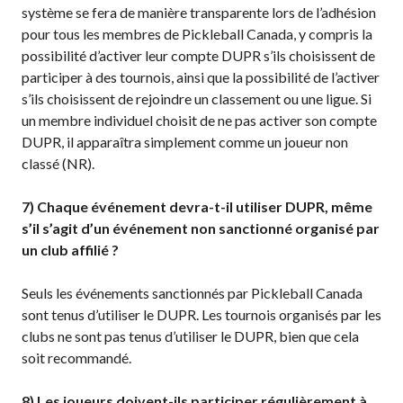
Recherche de
système se fera de manière transparente lors de l’adhésion
membres
pour tous les membres de Pickleball Canada, y compris la
possibilité d’activer leur compte DUPR s’ils choisissent de
participer à des tournois, ainsi que la possibilité de l’activer
s’ils choisissent de rejoindre un classement ou une ligue. Si
Programme
un membre individuel choisit de ne pas activer son compte
d’assurance de
DUPR, il apparaîtra simplement comme un joueur non
Pickleball Canada
classé (NR).
Questions
fréquentes
7)
Chaque événement devra-t-il utiliser DUPR, même
concernant
s’il s’agit d’un événement non sanctionné organisé par
l’assurance
un club affilié ?
Qui est assuré ?
Qu’est-ce qui est
Seuls les événements sanctionnés par Pickleball Canada
couvert ?
sont tenus d’utiliser le DUPR. Les tournois organisés par les
Résumé de la
clubs ne sont pas tenus d’utiliser le DUPR, bien que cela
couverture
soit recommandé.
Ressources en
matière d’assurance
8)
Les joueurs doivent-ils participer régulièrement à