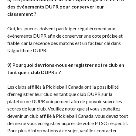
Compléments
des événements DUPR pour conserver leur
d’assurance
classement ?
Bulletins d’assurance
Oui, les joueurs doivent participer régulièrement aux
événements DUPR afin de conserver une cote précise et
fiable, car la récence des matchs est un facteur clé dans
Partenaires nationaux
l’algorithme DUPR.
Solutions
9) Pourquoi devrions-nous enregistrer notre club en
numériques/logicielles
tant que « club DUPR » ?
Les clubs affiliés à Pickleball Canada ont la possibilité
d’enregistrer leur club en tant que club DUPR sur la
plateforme DUPR uniquement afin de pouvoir suivre les
scores de leur club. Veuillez noter que si vous souhaitez
devenir un club affilié à Pickleball Canada, vous devez tout
de même vous enregistrer auprès de votre PTSO respectif.
Pour plus d’informations à ce sujet, veuillez contacter