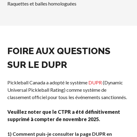
Conseil
Raquettes et balles homologuées
d’administration
Assemblées
générales annuelles
Le Conseil consultatif
national de Pickleball
FOIRE AUX QUESTIONS
Règlements et
Politiques
SUR LE DUPR
Journée nationale du
Pickleball
PC Scoop
Pickleball Canada a adopté le système
DUPR
(Dynamic
Contact
Universal Pickleball Rating) comme système de
classement officiel pour tous les événements sanctionnés.
Championnats
Nationaux
Veuillez noter que le CTPR a été définitivement
supprimé à compter de novembre 2025.
1)
Comment puis-je consulter la page DUPR en