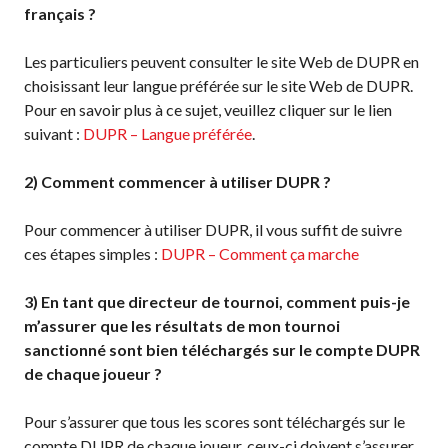
Règles de base
français ?
Pickleball récréatif
Les particuliers peuvent consulter le site Web de DUPR en
Para/Fauteuil Roulant
choisissant leur langue préférée sur le site Web de DUPR.
Pickleball
Pour en savoir plus à ce sujet, veuillez cliquer sur le lien
Développement à
suivant :
DUPR – Langue préférée
.
long terme du joueur
Règles officielles de
2)
Comment commencer à utiliser DUPR ?
pickleball
Endroits où jouer
Pour commencer à utiliser DUPR, il vous suffit de suivre
Recherche de clubs
ces étapes simples :
DUPR – Comment ça marche
3)
En tant que directeur de tournoi, comment puis-je
m’assurer que les résultats de mon tournoi
Programme de
sanctionné sont bien téléchargés sur le compte DUPR
formation des
de chaque joueur ?
entraîneurs
Pour s’assurer que tous les scores sont téléchargés sur le
compte DUPR de chaque joueur, ceux-ci doivent s’assurer