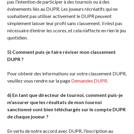
pas l’intention de participer à des tournois ou à des
niveaux de
événements liés au DUPR. Les joueurs récréatifs qui ne
compétence
souhaitent pas utiliser activement le DUPR peuvent
simplement laisser leur profil sans classement. Il n’est pas
nécessaire d’entrer les scores, et cela n’affecte en rien le jeu
quotidien.
Informations sur le
programme
5) Comment puis-je faire réviser mon classement
d’arbitrage
DUPR ?
Pour obtenir des informations sur votre classement DUPR,
veuillez vous rendre sur la page
Demandes DUPR
.
Avantages pour les
membres
6)
En tant que directeur de tournoi, comment puis-je
Adhésion –
m’assurer que les résultats de mon tournoi
Renouvèlement
sanctionné sont bien téléchargés sur le compte DUPR
Questions
de chaque joueur ?
fréquentes
concernant l’adhésion
En vertu de notre accord avec DUPR, l’inscription au