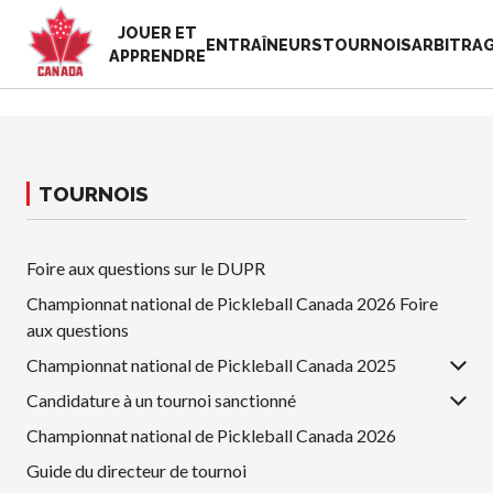
JOUER ET
EN
ENTRAÎNEURS
TOURNOIS
ARBITRA
APPRENDRE
FR
MON
Vous
COMPTE
cherchez
quelque
TOURNOIS
Accueil
chose?
Semaine de
reconnaissance
Foire aux questions sur le DUPR
Histoire de Pickleball
des bénévoles
Canada
2025
Championnat national de Pickleball Canada 2026 Foire
Fondation et
aux questions
Ressources
alignements
Nouvelles
Championnat national de Pickleball Canada 2025
organisationnels
Boutique
Candidature à un tournoi sanctionné
Associations
provinciales et
Championnat national de Pickleball Canada 2026
territoriales de
Guide du directeur de tournoi
pickleball