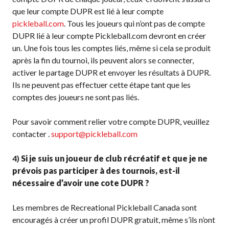
que leur compte DUPR est lié à leur compte
Championnat national
pickleball.com
. Tous les joueurs qui n’ont pas de compte
de Pickleball Canada
DUPR lié à leur compte Pickleball.com devront en créer
2025
un. Une fois tous les comptes liés, même si cela se produit
Candidature à un
après la fin du tournoi, ils peuvent alors se connecter,
tournoi sanctionné
activer le partage DUPR et envoyer les résultats à DUPR.
Calendrier des
Ils ne peuvent pas effectuer cette étape tant que les
événements
comptes des joueurs ne sont pas liés.
Guide du directeur de
tournoi
Pour savoir comment relier votre compte DUPR, veuillez
Raquettes et balles
contacter .
support@pickleball.com
homologuées
4)
Si je suis un joueur de club récréatif et que je ne
prévois pas participer à des tournois, est-il
nécessaire d’avoir une cote DUPR ?
Pickleball Brackets –
Fournisseur de
Les membres de Recreational Pickleball Canada sont
solutions logicielles
encouragés à créer un profil DUPR gratuit, même s’ils n’ont
Auto-évaluation des