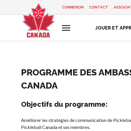
CONNEXION
CONTACT
ASSOCIAT
EN
FR
JOUER ET APP
MON
Vous
COMPTE
cherchez
quelque
chose?
Accueil
PROGRAMME DES AMBASS
Programme d
Semaine de
Histoire de Pickleball
Règles de base
formation des
reconnaissance
CANADA
Canada
entraîneurs
des bénévoles
Pickleball
2025
Fondation et
récréatif
alignements
Objectifs du programme
:
Ressources
Para/Fauteuil
organisationnels
Roulant
Nouvelles
Associations
Pickleball
Améliorer les stratégies de communication de Picklebal
Boutique
provinciales et
Pickleball Canada et ses membres.
Développement