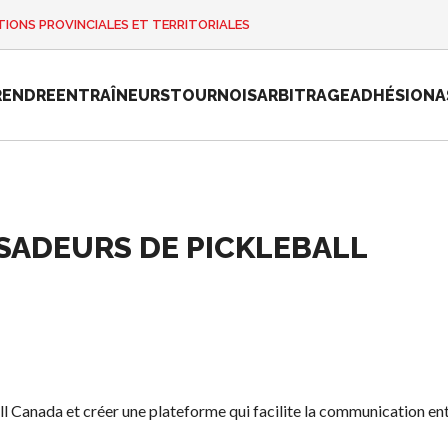
IONS PROVINCIALES ET TERRITORIALES
RENDRE
ENTRAÎNEURS
TOURNOIS
ARBITRAGE
ADHÉSION
A
ADEURS DE PICKLEBALL
e
Championnat
national de
Pickleball
Canada 2025
Candidature à
un tournoi
sanctionné
l Canada et créer une plateforme qui facilite la communication en
Calendrier