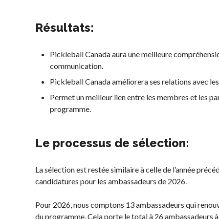
territoriales de
à long terme du
pickleball
joueur
Résultats:
Conseil
Règles
d’administration
officielles de
Pickleball Canada aura une meilleure compréhensi
Assemblées générales
pickleball
communication.
annuelles
Endroits où
Pickleball Canada améliorera ses relations avec le
Le Conseil consultatif
jouer
Permet un meilleur lien entre les membres et les par
national de Pickleball
Canada
programme.
Règlements et
États-Unis
Politiques
Recherche de
Journée nationale du
Le processus de sélection:
clubs
Pickleball
PC Scoop
La sélection est restée similaire à celle de l’année préc
candidatures pour les ambassadeurs de 2026.
Contact
Championnats
Pour 2026, nous comptons 13 ambassadeurs qui renouve
Nationaux
du programme. Cela porte le total à 26 ambassadeurs à l