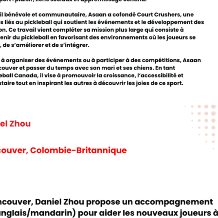
concernant
l’assurance
Qui est assuré
?
Qu’est-ce qui
est couvert ?
Résumé de la
couverture
Ressources en
matière
d’assurance
Compléments
d’assurance
Bulletins
d’assurance