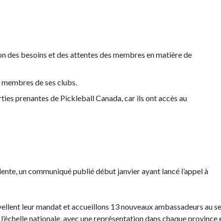
des
événements
Guide du
directeur de
on des besoins et des attentes des membres en matière de
tournoi
Raquettes et
s membres de ses clubs.
balles
homologuées
ties prenantes de Pickleball Canada, car ils ont accès au
édente, un communiqué publié début janvier ayant lancé l’appel à
llent leur mandat et accueillons 13 nouveaux ambassadeurs au se
’échelle nationale, avec une représentation dans chaque province 