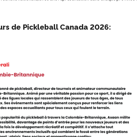
rs de Pickleball Canada 202
6:
ur
Programme
d’assurance
de Pickleball
Canada
nt
Questions
fréquentes