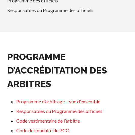
Programme des officiels
Conseil
d’administration
Responsables du Programme des officiels
Assemblées
générales annuelles
Le Conseil consultatif
national de Pickleball
Règlements et
PROGRAMME
Politiques
Journée nationale du
D’ACCRÉDITATION DES
Pickleball
PC Scoop
ARBITRES
Contact
Championnats
Programme d’arbitrage – vue d’ensemble
Nationaux
Responsables du Programme des officiels
Code vestimentaire de l’arbitre
Code de conduite du PCO