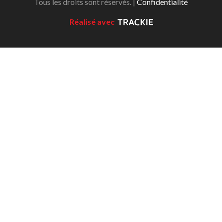
Tous les droits sont réservés. |
Confidentialité
Recherche de
membres
Réalisé avec
Programme
d’assurance de
Pickleball Canada
Questions
fréquentes
concernant
l’assurance
Qui est assuré ?
Qu’est-ce qui est
couvert ?
Résumé de la
couverture
Ressources en
matière d’assurance