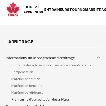
JOUER ET
EN
ENTRAÎNEURS
TOURNOIS
ARBITRA
APPRENDRE
FR
MON
Vous
COMPTE
cherchez
quelque
ARBITRAGE
Accueil
chose?
Semaine de
reconnaissance
Informations sur le programme d'arbitrage
Histoire de Pickleball
des bénévoles
Canada
2025
Contacts des arbitres principaux et des coordinateurs
Fondation et
Ressources
Compensation
alignements
Nouvelles
Matériel de soutien
organisationnels
Boutique
Matériel de formation
Associations
provinciales et
Matériel de référence
territoriales de
Programme d'accréditation des arbitres
pickleball