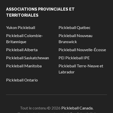
niveaux de
ASSOCIATIONS PROVINCIALES ET
compétence
TERRITORIALES
Yukon Pickleball
Pickleball Québec
Pickleball Colombie-
Pickleball Nouveau
Informations sur le
programme
Britannique
Brunswick
d’arbitrage
Pickleball Alberta
Pickleball Nouvelle-Écosse
Pickleball Saskatchewan
PEI Pickleball IPE
Pickleball Manitoba
Pickleball Terre-Neuve et
Avantages pour les
Labrador
membres
Pickleball Ontario
Adhésion –
Renouvèlement
Questions
fréquentes
concernant l’adhésion
Tout le contenu © 2026
Pickleball Canada.