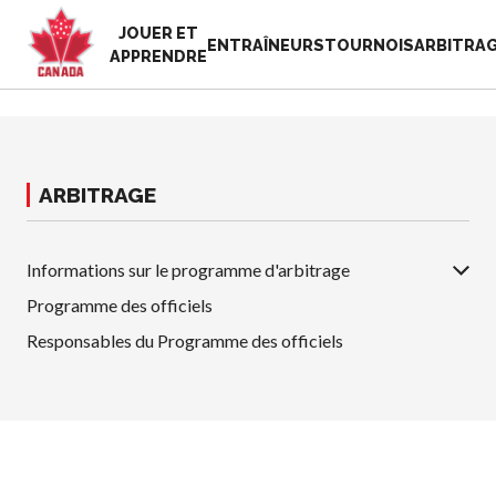
JOUER ET
EN
ENTRAÎNEURS
TOURNOIS
ARBITRA
APPRENDRE
FR
MON
Vous
COMPTE
cherchez
quelque
ARBITRAGE
Accueil
chose?
Semaine de
reconnaissance
Informations sur le programme d'arbitrage
Histoire de Pickleball
des bénévoles
Canada
2025
Programme des officiels
Fondation et
Ressources
Responsables du Programme des officiels
alignements
Nouvelles
organisationnels
Boutique
Associations
provinciales et
territoriales de
pickleball