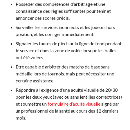
Recherche de
Posséder des compétences d’arbitrage et une
membres
connaissance des règles suffisantes pour tenir et
annoncer des scores précis.
Surveiller les services incorrects et les joueurs hors
position, et les corriger immédiatement.
Programme
d’assurance de
Signaler les fautes de pied sur la ligne de fond pendant
Pickleball Canada
le service et dans la zone de volée lorsque les balles
Questions
ont été volées.
fréquentes
Être capable d’arbitrer des matchs de base sans
concernant
médaille lors de tournois, mais peut nécessiter une
l’assurance
certaine assistance.
Qui est assuré ?
Répondre à l’exigence d’une acuité visuelle de 20/30
Qu’est-ce qui est
pour les deux yeux (avec ou sans lentilles correctrices)
couvert ?
et soumettre un
formulaire d’acuité visuelle
signé par
Résumé de la
un professionnel de la santé au cours des 12 derniers
couverture
mois.
Ressources en
matière d’assurance