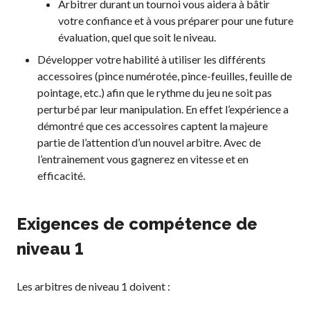
Arbitrer durant un tournoi vous aidera à bâtir
niveaux de
votre confiance et à vous préparer pour une future
compétence
évaluation, quel que soit le niveau.
Développer votre habilité à utiliser les différents
accessoires (pince numérotée, pince-feuilles, feuille de
pointage, etc.) afin que le rythme du jeu ne soit pas
Informations sur le
perturbé par leur manipulation. En effet l’expérience a
programme
démontré que ces accessoires captent la majeure
d’arbitrage
partie de l’attention d’un nouvel arbitre. Avec de
l’entrainement vous gagnerez en vitesse et en
efficacité.
Avantages pour les
membres
Exigences de compétence de
Adhésion –
Renouvèlement
niveau 1
Questions
fréquentes
Les arbitres de niveau 1 doivent :
concernant l’adhésion