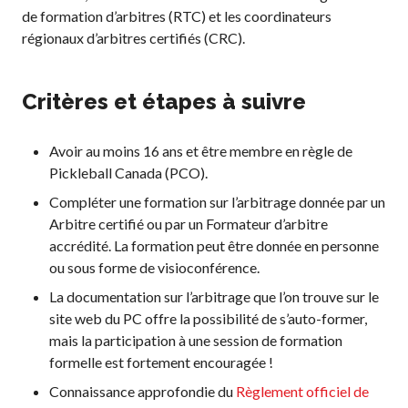
Règles de base
de formation d’arbitres (RTC) et les coordinateurs
Pickleball récréatif
régionaux d’arbitres certifiés (CRC).
Para/Fauteuil Roulant
Pickleball
Critères et étapes à suivre
Développement à
long terme du joueur
Avoir au moins 16 ans et être membre en règle de
Règles officielles de
pickleball
Pickleball Canada (PCO).
Endroits où jouer
Compléter une formation sur l’arbitrage donnée par un
Arbitre certifié ou par un Formateur d’arbitre
Recherche de clubs
accrédité. La formation peut être donnée en personne
ou sous forme de visioconférence.
La documentation sur l’arbitrage que l’on trouve sur le
Programme de
site web du PC offre la possibilité de s’auto-former,
formation des
mais la participation à une session de formation
entraîneurs
formelle est fortement encouragée !
Connaissance approfondie du
Règlement officiel de