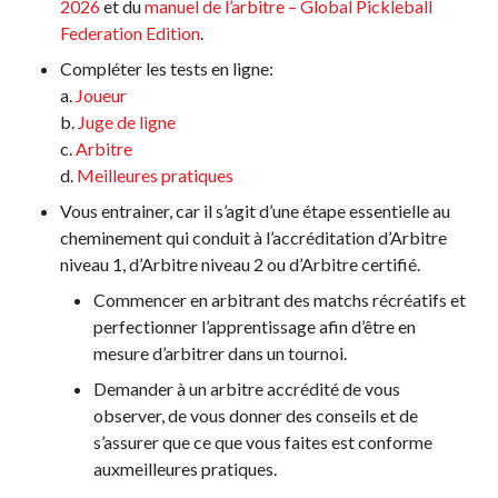
2026
et du
manuel de l’arbitre – Global Pickleball
Federation Edition
.
Championnat national
de Pickleball Canada
Compléter les tests en ligne:
2025
a.
Joueur
Candidature à un
b.
Juge de ligne
tournoi sanctionné
c.
Arbitre
d.
Meilleures pratiques
Calendrier des
événements
Vous entrainer, car il s’agit d’une étape essentielle au
Guide du directeur de
cheminement qui conduit à l’accréditation d’Arbitre
tournoi
niveau 1, d’Arbitre niveau 2 ou d’Arbitre certifié.
Raquettes et balles
Commencer en arbitrant des matchs récréatifs et
homologuées
perfectionner l’apprentissage afin d’être en
mesure d’arbitrer dans un tournoi.
Demander à un arbitre accrédité de vous
observer, de vous donner des conseils et de
Pickleball Brackets –
s’assurer que ce que vous faites est conforme
Fournisseur de
solutions logicielles
auxmeilleures pratiques.
Auto-évaluation des