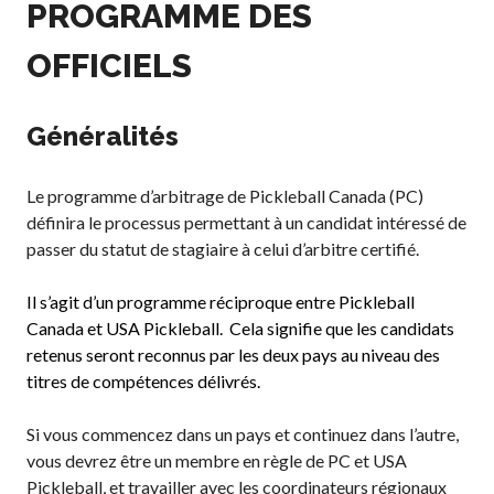
PROGRAMME DES
Conseil
d’administration
OFFICIELS
Assemblées
générales annuelles
Le Conseil consultatif
Généralités
national de Pickleball
Règlements et
Le programme d’arbitrage de Pickleball Canada (PC)
Politiques
définira le processus permettant à un candidat intéressé de
Journée nationale du
passer du statut de stagiaire à celui d’arbitre certifié.
Pickleball
PC Scoop
Il s’agit d’un programme réciproque entre Pickleball
Contact
Canada et USA Pickleball. Cela signifie que les candidats
Championnats
retenus seront reconnus par les deux pays au niveau des
Nationaux
titres de compétences délivrés.
Si vous commencez dans un pays et continuez dans l’autre,
vous devrez être un membre en règle de PC et USA
Pickleball, et travailler avec les coordinateurs régionaux