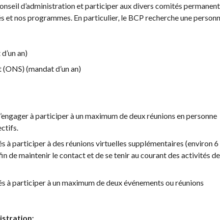
des
nseil d’administration et participer aux divers comités permanen
événements
vités et nos programmes. En particulier, le BCP recherche une person
Guide du
directeur de
 d’un an)
tournoi
t (ONS) (mandat d’un an)
Raquettes et
balles
homologuées
’engager à participer à un maximum de deux réunions en personne
ctifs.
s à participer à des réunions virtuelles supplémentaires (environ 6
in de maintenir le contact et de se tenir au courant des activités de
tés à participer à un maximum de deux événements ou réunions
istration: