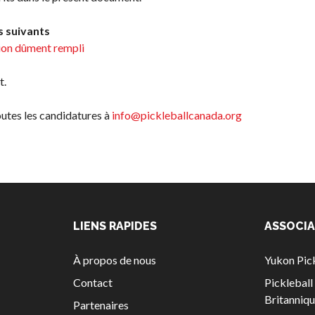
concernant
l’assurance
s suivants
tion dûment rempli
Qui est assuré
?
t.
Qu’est-ce qui
est couvert ?
outes les candidatures à
info@pickleballcanada.org
Résumé de la
couverture
Ressources en
matière
d’assurance
Compléments
LIENS RAPIDES
ASSOCIA
d’assurance
À propos de nous
Yukon Pick
Bulletins
d’assurance
Contact
Picklebal
Britanniq
Partenaires