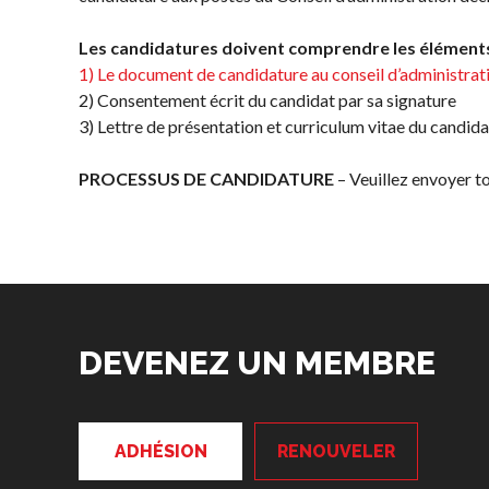
fréquentes
concernant
Les candidatures doivent comprendre les élément
l’adhésion
1) Le document de candidature au conseil d’administra
Recherche de
2) Consentement écrit du candidat par sa signature
membres
3) Lettre de présentation et curriculum vitae du candida
PROCESSUS DE CANDIDATURE
– Veuillez envoyer t
DEVENEZ UN MEMBRE
ADHÉSION
RENOUVELER