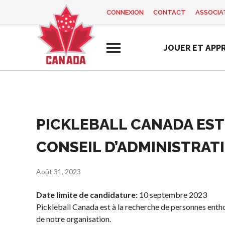
CONNEXION
CONTACT
ASSOCIAT
FR
MON
JOUER ET APP
COMPTE
Vous
cherchez
quelque
chose?
Accueil
PICKLEBALL CANADA EST
Programme d
Semaine de
Histoire de Pickleball
Règles de base
formation des
reconnaissance
CONSEIL D’ADMINISTRAT
Canada
entraîneurs
des bénévoles
Pickleball
2025
Fondation et
récréatif
Août 31, 2023
alignements
Ressources
Para/Fauteuil
organisationnels
Roulant
Date limite de candidature:
10 septembre 2023
Nouvelles
Associations
Pickleball
Pickleball Canada est à la recherche de personnes enth
Boutique
provinciales et
de notre organisation.
Développement