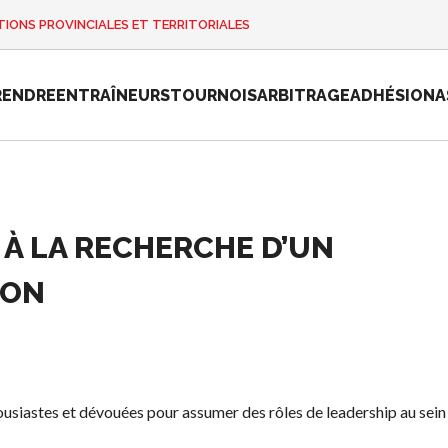
IONS PROVINCIALES ET TERRITORIALES
RENDRE
ENTRAÎNEURS
TOURNOIS
ARBITRAGE
ADHÉSION
A
 À LA RECHERCHE D’UN
e
Championnat
national de
ION
Pickleball
Canada 2025
Candidature à
un tournoi
sanctionné
ousiastes et dévouées pour assumer des rôles de leadership au sein
Calendrier