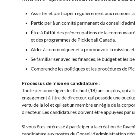
Championnat
National Myoflex®
Assister et participer régulièrement aux réunions, 
2025 présenté par
Participer à un comité permanent du conseil d’admin
HearingLife
L’album photo du
Être à l’affût des préoccupations de la communauté 
Championnat
et des programmes de Pickleball Canada.
national Myoflex®
Aider à communiquer et à promouvoir la mission e
Pickleball Canada
2024 présenté par
Se familiariser avec les finances, le budget et les 
Pensez Dindon
Comprendre les politiques et les procédures de Pi
Processus de mise en candidature :
Toute personne âgée de dix-huit (18) ans ou plus, qui a l
Pickleball Brackets –
Informations
Avantages po
engagement à titre de directeur, qui possède une ou plu
Fournisseur de
sur le
les membres
vertu de la loi et qui est un membre en règle de la corpo
solutions logicielles
programme
Adhésion –
directeur. Les candidatures doivent être appuyées par
d’arbitrage
Auto-évaluation des
Renouvèleme
niveaux de
Si vous êtes intéressé à participer à la création de l’av
Questions
compétence
candidature aux postes du Conseil d’administration déc