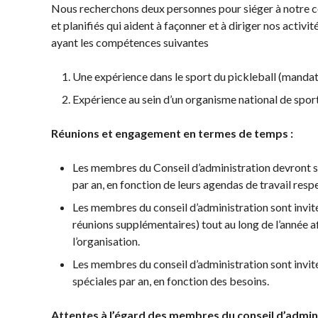
territoriales de
Nous recherchons deux personnes pour siéger à notre co
à long terme du
pickleball
et planifiés qui aident à façonner et à diriger nos acti
joueur
ayant les compétences suivantes
Conseil
Règles
d’administration
officielles de
Une expérience dans le sport du pickleball (mandat
Assemblées générales
pickleball
Expérience au sein d’un organisme national de spor
annuelles
Endroits où
Le Conseil consultatif
jouer
Réunions et engagement en termes de temps :
national de Pickleball
Canada
Règlements et
Les membres du Conseil d’administration devront s
États-Unis
Politiques
par an, en fonction de leurs agendas de travail respe
Recherche de
Journée nationale du
clubs
Les membres du conseil d’administration sont invité
Pickleball
réunions supplémentaires) tout au long de l’année af
l’organisation.
PC Scoop
Les membres du conseil d’administration sont invi
Contact
spéciales par an, en fonction des besoins.
Championnats
Nationaux
Attentes à l’égard des membres du conseil d’admin