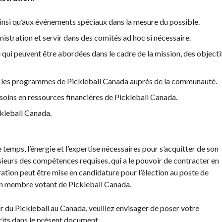
ainsi qu’aux événements spéciaux dans la mesure du possible.
istration et servir dans des comités ad hoc si nécessaire.
qui peuvent être abordées dans le cadre de la mission, des objecti
t les programmes de Pickleball Canada auprès de la communauté.
besoins en ressources financières de Pickleball Canada.
ckleball Canada.
e temps, l’énergie et l’expertise nécessaires pour s’acquitter de son
ur
Programme
sieurs des compétences requises, qui a le pouvoir de contracter en
d’assurance
ration peut être mise en candidature pour l’élection au poste de
de Pickleball
 un membre votant de Pickleball Canada.
Canada
nt
Questions
enir du Pickleball au Canada, veuillez envisager de poser votre
fréquentes
rits dans le présent document.