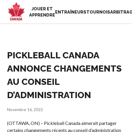
JOUER ET
EN
ENTRAÎNEURS
TOURNOIS
ARBITRA
APPRENDRE
FR
MON
Vous
COMPTE
cherchez
quelque
PICKLEBALL CANADA
Accueil
chose?
Semaine de
ANNONCE CHANGEMENTS
reconnaissance
Histoire de Pickleball
des bénévoles
Canada
AU CONSEIL
2025
Fondation et
Ressources
D’ADMINISTRATION
alignements
Nouvelles
organisationnels
Boutique
Associations
Novembre 16, 2022
provinciales et
territoriales de
(OTTAWA, ON) – Pickleball Canada aimerait partager
pickleball
certains changements récents au conseil d’administration