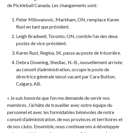
Conseil
de Pickleball Canada. Les changements sont:
d’administration
Assemblées
Peter Milovanovic, Markham, ON, remplace Karen
générales annuelles
Rust en tant que président.
Le Conseil consultatif
Leigh Bradwell, Toronto, ON, comble l’un des deux
national de Pickleball
postes de vice-président.
Règlements et
Karen Rust, Regina, SK, passe au poste de trésorière.
Politiques
Debra Downing, Shediac, N.-B., nouvellement arrivée
Journée nationale du
Pickleball
au conseil d’administration, occupe le poste de
directrice générale laissé vacant par Cara Button,
PC Scoop
Calgary, AB.
Contact
Championnats
« Je suis honorée que l’on me demande de servir nos
Nationaux
membres. J’ai hâte de travailler avec notre équipe du
personnel et avec les formidables bénévoles de notre
conseil d’administration, de nos provinces et territoires et
de nos clubs. Ensemble, nous continuerons à développer