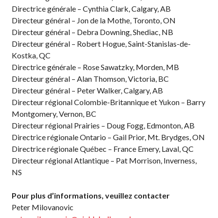
Directrice générale – Cynthia Clark, Calgary, AB
niveaux de
Directeur général – Jon de la Mothe, Toronto, ON
compétence
Directeur général – Debra Downing, Shediac, NB
Directeur général – Robert Hogue, Saint-Stanislas-de-
Kostka, QC
Directrice générale – Rose Sawatzky, Morden, MB
Informations sur le
programme
Directeur général – Alan Thomson, Victoria, BC
d’arbitrage
Directeur général – Peter Walker, Calgary, AB
Directeur régional Colombie-Britannique et Yukon – Barry
Montgomery, Vernon, BC
Directeur régional Prairies – Doug Fogg, Edmonton, AB
Avantages pour les
Directrice régionale Ontario – Gail Prior, Mt. Brydges, ON
membres
Directrice régionale Québec – France Emery, Laval, QC
Directeur régional Atlantique – Pat Morrison, Inverness,
Adhésion –
Renouvèlement
NS
Questions
fréquentes
Pour plus d’informations, veuillez contacter
concernant l’adhésion
Peter Milovanovic