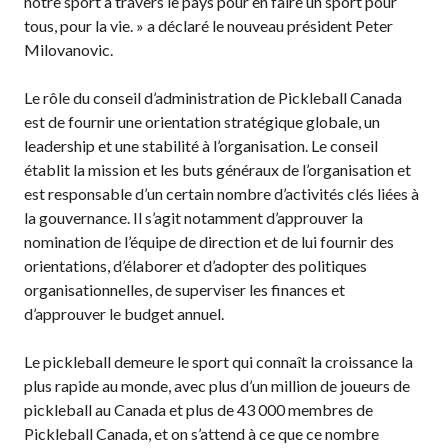
notre sport à travers le pays pour en faire un sport pour
Règles de base
tous, pour la vie. » a déclaré le nouveau président Peter
Pickleball récréatif
Milovanovic.
Para/Fauteuil Roulant
Pickleball
Le rôle du conseil d’administration de Pickleball Canada
Développement à
est de fournir une orientation stratégique globale, un
long terme du joueur
leadership et une stabilité à l’organisation. Le conseil
Règles officielles de
établit la mission et les buts généraux de l’organisation et
pickleball
est responsable d’un certain nombre d’activités clés liées à
la gouvernance. Il s’agit notamment d’approuver la
Endroits où jouer
nomination de l’équipe de direction et de lui fournir des
Recherche de clubs
orientations, d’élaborer et d’adopter des politiques
organisationnelles, de superviser les finances et
d’approuver le budget annuel.
Programme de
Le pickleball demeure le sport qui connaît la croissance la
formation des
plus rapide au monde, avec plus d’un million de joueurs de
entraîneurs
pickleball au Canada et plus de 43 000 membres de
Pickleball Canada, et on s’attend à ce que ce nombre