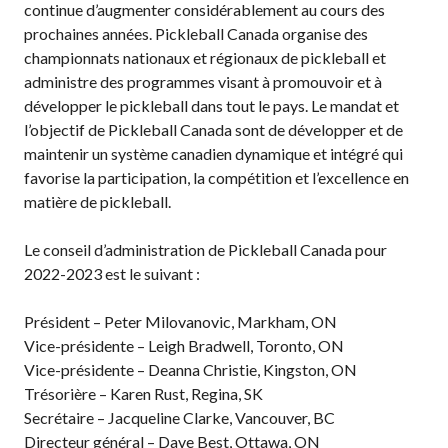
continue d’augmenter considérablement au cours des
prochaines années. Pickleball Canada organise des
Championnat national
championnats nationaux et régionaux de pickleball et
de Pickleball Canada
2025
administre des programmes visant à promouvoir et à
développer le pickleball dans tout le pays. Le mandat et
Candidature à un
tournoi sanctionné
l’objectif de Pickleball Canada sont de développer et de
maintenir un système canadien dynamique et intégré qui
Calendrier des
favorise la participation, la compétition et l’excellence en
événements
matière de pickleball.
Guide du directeur de
tournoi
Le conseil d’administration de Pickleball Canada pour
Raquettes et balles
2022-2023 est le suivant :
homologuées
Président – Peter Milovanovic, Markham, ON
Vice-présidente – Leigh Bradwell, Toronto, ON
Vice-présidente – Deanna Christie, Kingston, ON
Pickleball Brackets –
Trésorière – Karen Rust, Regina, SK
Fournisseur de
Secrétaire – Jacqueline Clarke, Vancouver, BC
solutions logicielles
Directeur général – Dave Best, Ottawa, ON
Auto-évaluation des