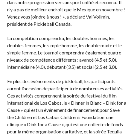
dans notre progression vers un sport unifié et reconnu. Il
n’y a pas de meilleur endroit que le Mexique en novembre !
Championnat national
Venez vous joindre à nous ! », a déclaré Val Vollmin,
de Pickleball Canada
2025
président de Pickleball Canada.
Candidature à un
La compétition comprendra, les doubles hommes, les
tournoi sanctionné
doubles femmes, le simple homme, les double mixte et le
Calendrier des
simple femme. Le tournoi comprendra également quatre
événements
niveaux de compétence différents : avancé (4.5 et 5.0),
Guide du directeur de
intermédiaire (4.0), débutant (3.5) et social (2.5 et 3.0).
tournoi
Raquettes et balles
En plus des événements de pickleball, les participants
homologuées
auront l’occasion de participer à de nombreuses activités.
Ces activités comprennent la soirée du festival du film
international de Los Cabos, le « Dinner in Blanc – Dink for a
Cause » qui est un événement de financement pour Save
Pickleball Brackets –
the Children et Los Cabos Children’s Foundation, une
Fournisseur de
clinique « Dink for a Cause », qui est une collecte de fonds
solutions logicielles
pour la même organisation caritative, et la soirée Tequila
Auto-évaluation des