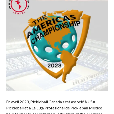
Conseil
d’administration
Assemblées
générales annuelles
Le Conseil consultatif
national de Pickleball
Règlements et
Politiques
Journée nationale du
Pickleball
PC Scoop
Contact
Championnats
Nationaux
En avril 2023, Pickleball Canada s’est associé à USA
Pickleball et à La Liga Profesional de Pickleball Mexico
pour former la << Pickleball Federation of the Americas