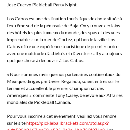
Jose Cuervo Pickleball Party Night.
niveaux de
compétence
Los Cabos est une destination touristique de choix située à
l’extrême sud de la péninsule de Baja. On y trouve certains
des hôtels les plus luxueux du monde, des spas et des vues
imprenables sur la mer de Cortez, qui borde la ville. Los
Informations sur le
Cabos offre une expérience touristique de premier ordre,
programme
d’arbitrage
avec une multitude d’activités et d’aventures. Il y a toujours
quelque chose à découvrir à Los Cabos.
« Nous sommes ravis que nos partenaires continentaux du
Mexique, dirigés par Javier Regalado, soient entrés sur le
Avantages pour les
membres
terrain et accueillent le premier Championnat des
Amériques », commente Tony Casey, bénévole aux Affaires
Adhésion –
Renouvèlement
mondiales de Pickleball Canada.
Questions
Pour vous inscrire à cet événement, veuillez vous rendre
fréquentes
concernant l’adhésion
sur le site
https://pickleballbrackets.com/ptd.aspx?
eid=528b8467-ce50-4526-9c3e-4bb723f376c2
. Les