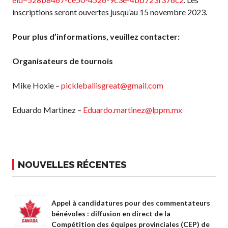
Recherche de
inscriptions seront ouvertes jusqu’au 15 novembre 2023.
membres
Pour plus d’informations, veuillez contacter:
Organisateurs de tournois
Programme
d’assurance de
Pickleball Canada
Mike Hoxie –
pickleballisgreat@gmail.com
Questions
fréquentes
Eduardo Martinez –
Eduardo.martinez@lppm.mx
concernant
l’assurance
Qui est assuré ?
Qu’est-ce qui est
NOUVELLES RÉCENTES
couvert ?
Résumé de la
couverture
Appel à candidatures pour des commentateurs
Ressources en
bénévoles : diffusion en direct de la
matière d’assurance
Compétition des équipes provinciales (CEP) de