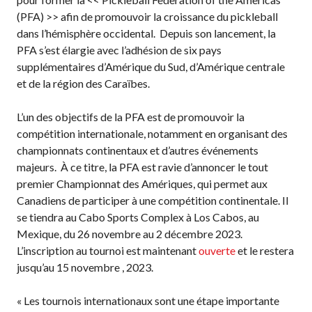
Règles de base
(PFA) >> afin de promouvoir la croissance du pickleball
Pickleball récréatif
dans l’hémisphère occidental. Depuis son lancement, la
Para/Fauteuil Roulant
PFA s’est élargie avec l’adhésion de six pays
Pickleball
supplémentaires d’Amérique du Sud, d’Amérique centrale
Développement à
et de la région des Caraïbes.
long terme du joueur
L’un des objectifs de la PFA est de promouvoir la
Règles officielles de
pickleball
compétition internationale, notamment en organisant des
championnats continentaux et d’autres événements
Endroits où jouer
majeurs. À ce titre, la PFA est ravie d’annoncer le tout
Recherche de clubs
premier Championnat des Amériques, qui permet aux
Canadiens de participer à une compétition continentale. Il
se tiendra au Cabo Sports Complex à Los Cabos, au
Mexique, du 26 novembre au 2 décembre 2023.
Programme de
L’inscription au tournoi est maintenant
ouverte
et le restera
formation des
jusqu’au 15 novembre , 2023.
entraîneurs
« Les tournois internationaux sont une étape importante