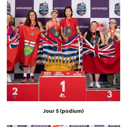
Recherche de
membres
Programme
d’assurance de
Pickleball Canada
Questions
fréquentes
concernant
l’assurance
Qui est assuré ?
Qu’est-ce qui est
couvert ?
Résumé de la
couverture
Jour 5 (podium)
Ressources en
matière d’assurance