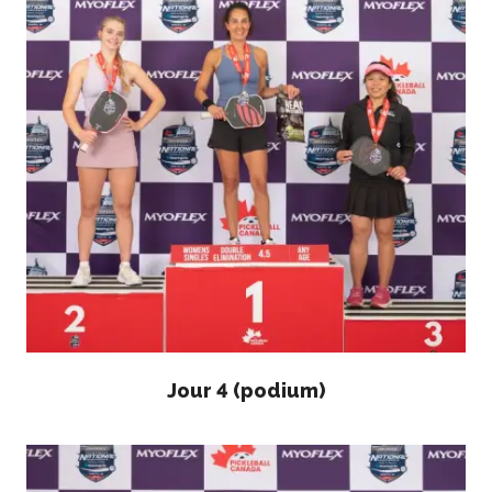
niveaux de
compétence
Informations sur le
programme
d’arbitrage
Avantages pour les
membres
Adhésion –
Renouvèlement
Jour 4 (podium)
Questions
fréquentes
concernant l’adhésion