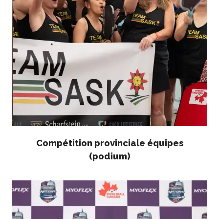
Championnat national
de Pickleball Canada
2025
Candidature à un
tournoi sanctionné
Calendrier des
événements
Guide du directeur de
tournoi
Raquettes et balles
homologuées
Compétition provinciale équipes
(podium)
Pickleball Brackets –
Fournisseur de
solutions logicielles
Auto-évaluation des