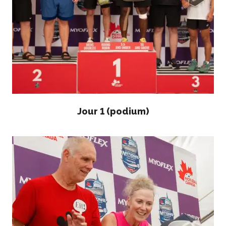
Conseil
d’administration
Assemblées
générales annuelles
Le Conseil consultatif
national de Pickleball
Règlements et
Politiques
Journée nationale du
Jour 1 (podium)
Pickleball
PC Scoop
Contact
Championnats
Nationaux