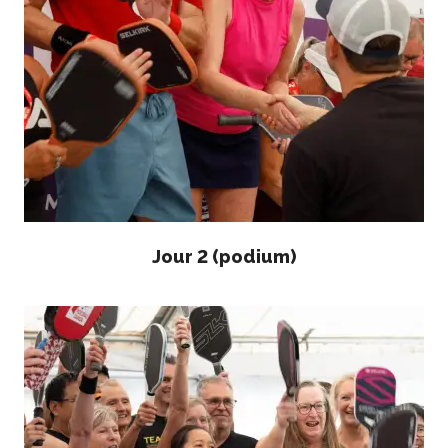
Règles de base
Pickleball récréatif
Para/Fauteuil Roulant
Pickleball
Développement à
long terme du joueur
Règles officielles de
pickleball
Endroits où jouer
Recherche de clubs
Jour 2 (podium)
Programme de
formation des
entraîneurs