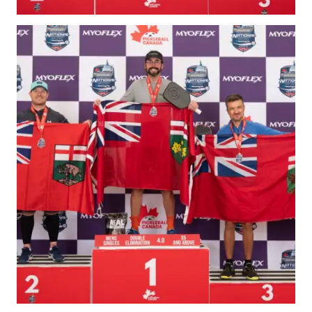
Compléments
d’assurance
Bulletins d’assurance
Partenaires nationaux
Solutions
numériques/logicielles