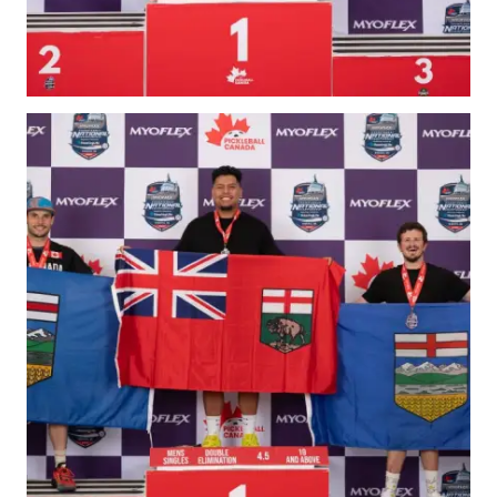
niveaux de
compétence
Informations sur le
programme
d’arbitrage
Avantages pour les
membres
Adhésion –
Renouvèlement
Questions
fréquentes
concernant l’adhésion