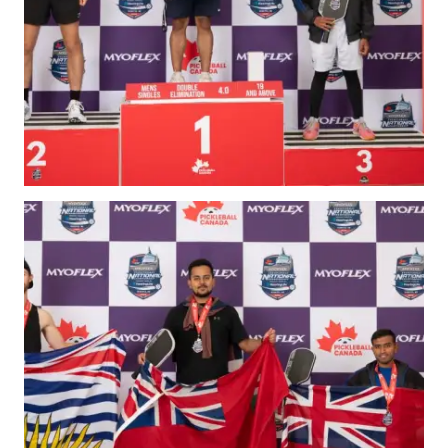
Conseil
d’administration
Assemblées
générales annuelles
Le Conseil consultatif
national de Pickleball
Règlements et
Politiques
Journée nationale du
Pickleball
PC Scoop
Contact
Championnats
Nationaux