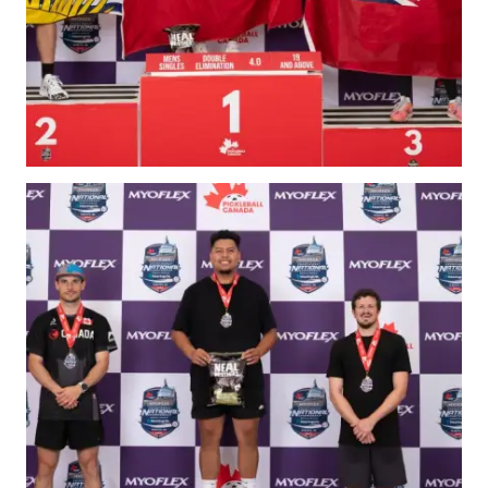
Règles de base
Pickleball récréatif
Para/Fauteuil Roulant
Pickleball
Développement à
long terme du joueur
Règles officielles de
pickleball
Endroits où jouer
Recherche de clubs
Programme de
formation des
entraîneurs