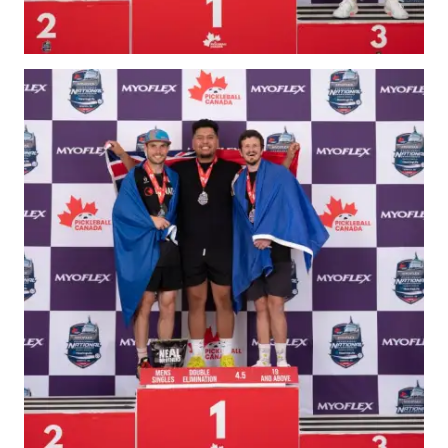
Recherche de
membres
Programme
d’assurance de
Pickleball Canada
Questions
fréquentes
concernant
l’assurance
Qui est assuré ?
Qu’est-ce qui est
couvert ?
Résumé de la
couverture
Ressources en
matière d’assurance