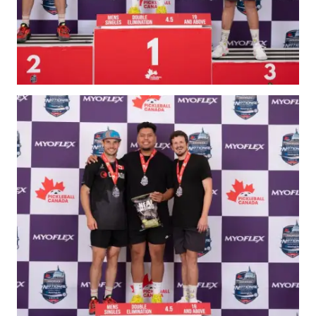
Championnat national
de Pickleball Canada
2025
Candidature à un
tournoi sanctionné
Calendrier des
événements
Guide du directeur de
tournoi
Raquettes et balles
homologuées
Pickleball Brackets –
Fournisseur de
solutions logicielles
Auto-évaluation des