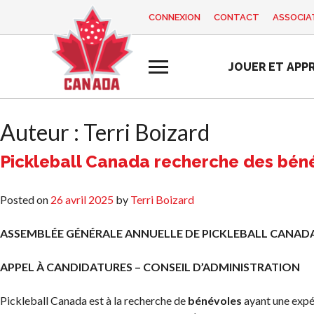
CONNEXION
CONTACT
ASSOCIAT
EN
FR
JOUER ET APP
MON
Vous
COMPTE
cherchez
quelque
Auteur :
Terri Boizard
chose?
Accueil
Pickleball Canada recherche des bénév
Programme d
Semaine de
Histoire de Pickleball
Règles de base
formation des
reconnaissance
Posted on
26 avril 2025
by
Terri Boizard
Canada
entraîneurs
des bénévoles
Pickleball
2025
Fondation et
récréatif
ASSEMBLÉE GÉNÉRALE ANNUELLE DE PICKLEBALL CANADA
alignements
Ressources
Para/Fauteuil
organisationnels
APPEL À CANDIDATURES – CONSEIL D’ADMINISTRATION
Roulant
Nouvelles
Associations
Pickleball
Boutique
Pickleball Canada est à la recherche de
bénévoles
ayant une expé
provinciales et
Développement