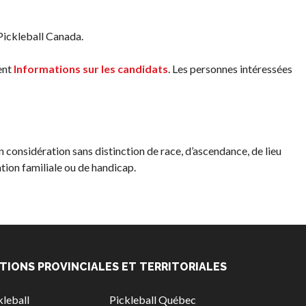
 Pickleball Canada.
ent
Informations sur les candidats
. Les personnes intéressées
n considération sans distinction de race, d’ascendance, de lieu
ation familiale ou de handicap.
TIONS PROVINCIALES ET TERRITORIALES
leball
Pickleball Québec