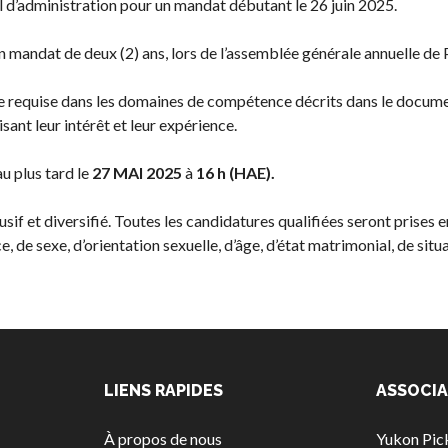
l d’administration pour un mandat débutant le 26 juin 2025.
des
événements
n mandat de deux (2) ans, lors de l’assemblée générale annuelle de
Guide du
directeur de
se requise dans les domaines de compétence décrits dans le docum
tournoi
sant leur intérêt et leur expérience.
Raquettes et
balles
u plus tard le
27 MAI 2025
à
16 h
(HAE).
homologuées
sif et diversifié. Toutes les candidatures qualifiées seront prises e
e, de sexe, d’orientation sexuelle, d’âge, d’état matrimonial, de situ
LIENS RAPIDES
ASSOCIA
À propos de nous
Yukon Pick