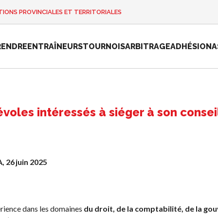
IONS PROVINCIALES ET TERRITORIALES
RENDRE
ENTRAÎNEURS
TOURNOIS
ARBITRAGE
ADHÉSION
A
oles intéressés à siéger à son conseil
e
Championnat
national de
Pickleball
Canada 2025
, 26
juin 2025
Candidature à
un tournoi
sanctionné
rience dans les domaines
du droit, de la comptabilité, de la go
Calendrier