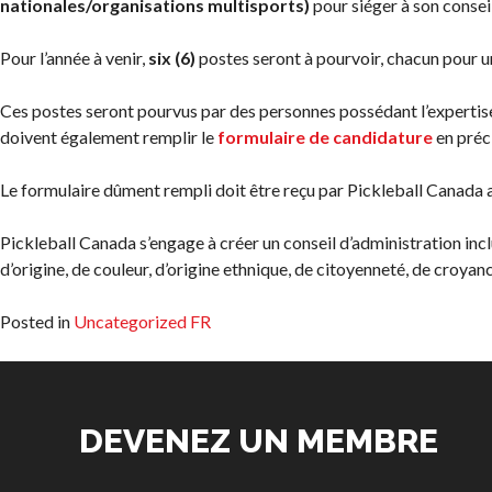
nationales/organisations multisports)
pour siéger à son consei
territoriales de
à long terme du
pickleball
joueur
Pour l’année à venir,
six (6)
postes seront à pourvoir, chacun pour u
Conseil
Règles
d’administration
officielles de
Ces postes seront pourvus par des personnes possédant l’experti
Assemblées générales
pickleball
doivent également remplir le
formulaire de candidature
en préci
annuelles
Endroits où
Le formulaire dûment rempli doit être reçu par Pickleball Canada a
Le Conseil consultatif
jouer
national de Pickleball
Canada
Pickleball Canada s’engage à créer un conseil d’administration inclu
Règlements et
États-Unis
d’origine, de couleur, d’origine ethnique, de citoyenneté, de croyanc
Politiques
Recherche de
Journée nationale du
clubs
Posted in
Uncategorized FR
Pickleball
PC Scoop
Contact
DEVENEZ UN MEMBRE
Championnats
Nationaux