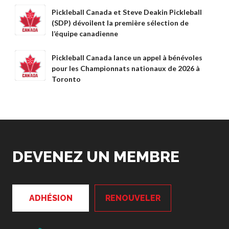
Règles de base
Pickleball Canada et Steve Deakin Pickleball
Pickleball récréatif
(SDP) dévoilent la première sélection de
l’équipe canadienne
Para/Fauteuil Roulant
Pickleball
Pickleball Canada lance un appel à bénévoles
Développement à
pour les Championnats nationaux de 2026 à
long terme du joueur
Toronto
Règles officielles de
pickleball
Endroits où jouer
Recherche de clubs
DEVENEZ UN MEMBRE
Programme de
formation des
entraîneurs
ADHÉSION
RENOUVELER