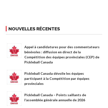
Conseil
d’administration
Assemblées
générales annuelles
Le Conseil consultatif
NOUVELLES RÉCENTES
national de Pickleball
Règlements et
Politiques
Appel à candidatures pour des commentateurs
Journée nationale du
bénévoles : diffusion en direct de la
Pickleball
Compétition des équipes provinciales (CEP) de
Pickleball Canada
PC Scoop
Contact
Pickleball Canada dévoile les équipes
Championnats
participant à la Compétition par équipes
Nationaux
provinciales
Pickleball Canada – Points saillants de
l’assemblée générale annuelle de 2026