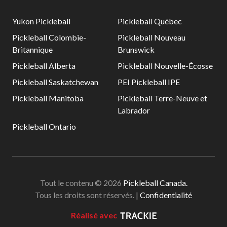
niveaux de
Yukon Pickleball
Pickleball Québec
compétence
Pickleball Colombie-
Pickleball Nouveau
Britannique
Brunswick
Pickleball Alberta
Pickleball Nouvelle-Écosse
Informations sur le
Pickleball Saskatchewan
PEI Pickleball IPE
programme
d’arbitrage
Pickleball Manitoba
Pickleball Terre-Neuve et
Labrador
Pickleball Ontario
Avantages pour les
membres
Adhésion –
Renouvèlement
Tout le contenu © 2026
Pickleball Canada.
Questions
Tous les droits sont réservés. |
Confidentialité
fréquentes
concernant l’adhésion
Réalisé avec