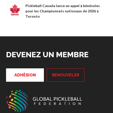
Règles de base
Pickleball Canada lance un appel à bénévoles
Pickleball récréatif
pour les Championnats nationaux de 2026 à
Toronto
Para/Fauteuil Roulant
Pickleball
Développement à
long terme du joueur
Règles officielles de
pickleball
DEVENEZ UN MEMBRE
Endroits où jouer
Recherche de clubs
ADHÉSION
RENOUVELER
Programme de
formation des
entraîneurs