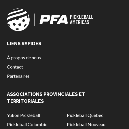
Championnat national
de Pickleball Canada
2025
Candidature à un
tournoi sanctionné
LIENS RAPIDES
Calendrier des
événements
À propos de nous
Guide du directeur de
tournoi
Contact
Raquettes et balles
Partenaires
homologuées
ASSOCIATIONS PROVINCIALES ET
TERRITORIALES
Pickleball Brackets –
Fournisseur de
Yukon Pickleball
Pickleball Québec
solutions logicielles
Pickleball Colombie-
Pickleball Nouveau
Auto-évaluation des