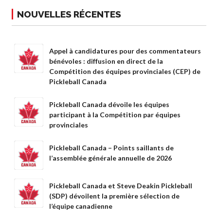
Conseil
NOUVELLES RÉCENTES
d’administration
Assemblées
générales annuelles
Appel à candidatures pour des commentateurs
Le Conseil consultatif
bénévoles : diffusion en direct de la
national de Pickleball
Compétition des équipes provinciales (CEP) de
Règlements et
Pickleball Canada
Politiques
Journée nationale du
Pickleball Canada dévoile les équipes
Pickleball
participant à la Compétition par équipes
provinciales
PC Scoop
Contact
Pickleball Canada – Points saillants de
Championnats
l’assemblée générale annuelle de 2026
Nationaux
Pickleball Canada et Steve Deakin Pickleball
(SDP) dévoilent la première sélection de
l’équipe canadienne