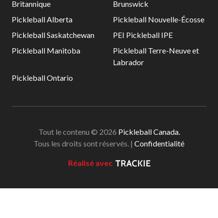
Britannique
Brunswick
niveaux de
Pickleball Alberta
Pickleball Nouvelle-Écosse
compétence
Pickleball Saskatchewan
PEI Pickleball IPE
Pickleball Manitoba
Pickleball Terre-Neuve et
Labrador
Informations sur le
Pickleball Ontario
programme
d’arbitrage
Tout le contenu © 2026
Pickleball Canada.
Avantages pour les
Tous les droits sont réservés. |
Confidentialité
membres
Adhésion –
Réalisé avec
Renouvèlement
Questions
fréquentes
concernant l’adhésion