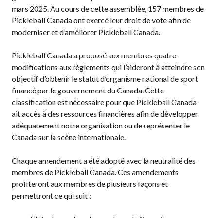
Conseil
mars 2025. Au cours de cette assemblée, 157 membres de
d’administration
Pickleball Canada ont exercé leur droit de vote afin de
Assemblées
moderniser et d’améliorer Pickleball Canada.
générales annuelles
Le Conseil consultatif
Pickleball Canada a proposé aux membres quatre
national de Pickleball
modifications aux règlements qui l’aideront à atteindre son
Règlements et
objectif d’obtenir le statut d’organisme national de sport
Politiques
financé par le gouvernement du Canada. Cette
classification est nécessaire pour que Pickleball Canada
Journée nationale du
Pickleball
ait accès à des ressources financières afin de développer
adéquatement notre organisation ou de représenter le
PC Scoop
Canada sur la scène internationale.
Contact
Championnats
Chaque amendement a été adopté avec la neutralité des
Nationaux
membres de Pickleball Canada. Ces amendements
profiteront aux membres de plusieurs façons et
permettront ce qui suit :