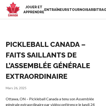
JOUER ET
EN
ENTRAÎNEURS
TOURNOIS
ARBITRA
APPRENDRE
FR
MON
Vous
COMPTE
cherchez
quelque
PICKLEBALL CANADA –
Accueil
chose?
Semaine de
FAITS SAILLANTS DE
reconnaissance
Histoire de Pickleball
des bénévoles
Canada
L’ASSEMBLÉE GÉNÉRALE
2025
Fondation et
Ressources
EXTRAORDINAIRE
alignements
Nouvelles
organisationnels
Boutique
Associations
Mars 26, 2025
provinciales et
territoriales de
Ottawa, ON – Pickleball Canada a tenu son Assemblée
pickleball
générale extraordinaire par vidéoconférence le lundi 24