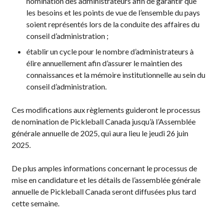
nomination des administrateurs afin de garantir que
les besoins et les points de vue de l’ensemble du pays
Championnat national
soient représentés lors de la conduite des affaires du
de Pickleball Canada
conseil d’administration ;
2025
établir un cycle pour le nombre d’administrateurs à
Candidature à un
tournoi sanctionné
élire annuellement afin d’assurer le maintien des
connaissances et la mémoire institutionnelle au sein du
Calendrier des
conseil d’administration.
événements
Guide du directeur de
Ces modifications aux règlements guideront le processus
tournoi
de nomination de Pickleball Canada jusqu’à l’Assemblée
Raquettes et balles
générale annuelle de 2025, qui aura lieu le jeudi 26 juin
homologuées
2025.
De plus amples informations concernant le processus de
mise en candidature et les détails de l’assemblée générale
Pickleball Brackets –
annuelle de Pickleball Canada seront diffusées plus tard
Fournisseur de
cette semaine.
solutions logicielles
Auto-évaluation des