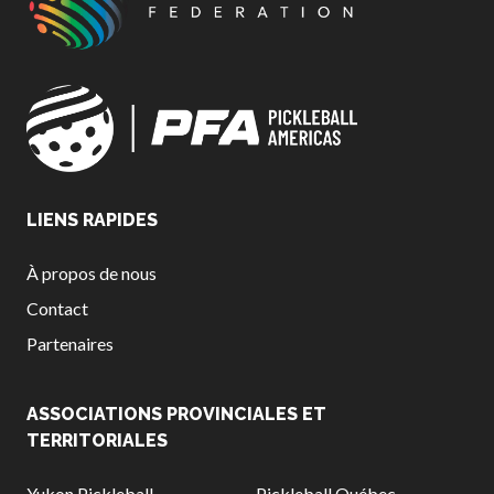
Compléments
d’assurance
Bulletins d’assurance
Partenaires nationaux
Solutions
LIENS RAPIDES
numériques/logicielles
À propos de nous
Contact
Partenaires
ASSOCIATIONS PROVINCIALES ET
TERRITORIALES
Yukon Pickleball
Pickleball Québec