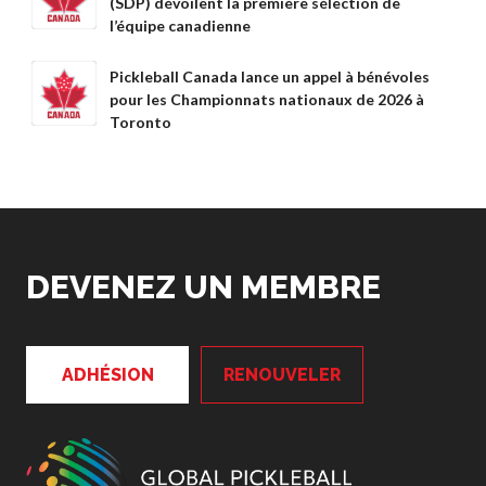
Recherche de
(SDP) dévoilent la première sélection de
membres
l’équipe canadienne
Pickleball Canada lance un appel à bénévoles
pour les Championnats nationaux de 2026 à
Toronto
Programme
d’assurance de
Pickleball Canada
Questions
fréquentes
concernant
l’assurance
DEVENEZ UN MEMBRE
Qui est assuré ?
Qu’est-ce qui est
couvert ?
ADHÉSION
RENOUVELER
Résumé de la
couverture
Ressources en
matière d’assurance