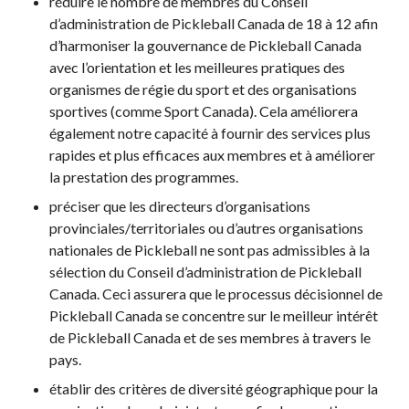
réduire le nombre de membres du Conseil
Règles de base
d’administration de Pickleball Canada de 18 à 12 afin
Pickleball récréatif
d’harmoniser la gouvernance de Pickleball Canada
Para/Fauteuil Roulant
avec l’orientation et les meilleures pratiques des
Pickleball
organismes de régie du sport et des organisations
Développement à
sportives (comme Sport Canada). Cela améliorera
long terme du joueur
également notre capacité à fournir des services plus
Règles officielles de
rapides et plus efficaces aux membres et à améliorer
pickleball
la prestation des programmes.
Endroits où jouer
préciser que les directeurs d’organisations
Recherche de clubs
provinciales/territoriales ou d’autres organisations
nationales de Pickleball ne sont pas admissibles à la
sélection du Conseil d’administration de Pickleball
Canada. Ceci assurera que le processus décisionnel de
Programme de
Pickleball Canada se concentre sur le meilleur intérêt
formation des
de Pickleball Canada et de ses membres à travers le
entraîneurs
pays.
établir des critères de diversité géographique pour la