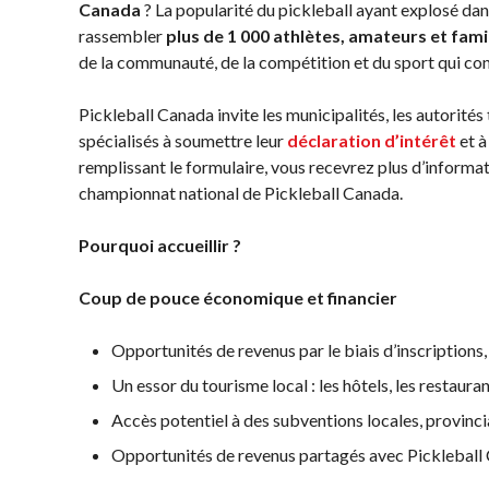
territoriales de
Canada
? La popularité du pickleball ayant explosé dans
à long terme du
pickleball
rassembler
plus de 1 000 athlètes, amateurs et fami
joueur
de la communauté, de la compétition et du sport qui con
Conseil
Règles
d’administration
officielles de
Pickleball Canada invite les municipalités, les autorités
Assemblées générales
pickleball
spécialisés à soumettre leur
déclaration d’intérêt
et à
annuelles
Endroits où
remplissant le formulaire, vous recevrez plus d’informa
Le Conseil consultatif
jouer
championnat national de Pickleball Canada.
national de Pickleball
Canada
Pourquoi accueillir ?
Règlements et
États-Unis
Politiques
Recherche de
Coup de pouce économique et financier
Journée nationale du
clubs
Pickleball
Opportunités de revenus par le biais d’inscriptions
PC Scoop
Un essor du tourisme local : les hôtels, les restaura
Contact
Accès potentiel à des subventions locales, provinci
Championnats
Opportunités de revenus partagés avec Pickleball
Nationaux