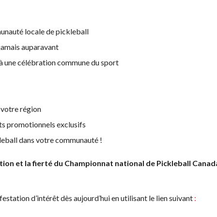
unauté locale de pickleball
jamais auparavant
ce à une célébration commune du sport
 votre région
ts promotionnels exclusifs
kleball dans votre communauté !
ur
Programme
ion et la fierté du Championnat national de Pickleball Canad
d’assurance
de Pickleball
Canada
nt
station d’intérêt dès aujourd’hui en utilisant le lien suivant
:
Questions
fréquentes