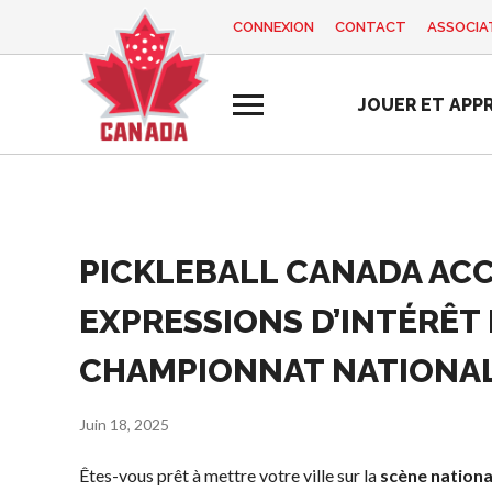
CONNEXION
CONTACT
ASSOCIAT
EN
FR
JOUER ET APP
MON
Vous
COMPTE
cherchez
quelque
chose?
Accueil
PICKLEBALL CANADA AC
Programme d
Semaine de
Histoire de Pickleball
Règles de base
formation des
reconnaissance
EXPRESSIONS D’INTÉRÊT 
Canada
entraîneurs
des bénévoles
Pickleball
2025
Fondation et
récréatif
CHAMPIONNAT NATIONAL 
alignements
Ressources
Para/Fauteuil
organisationnels
Roulant
Juin 18, 2025
Nouvelles
Associations
Pickleball
Boutique
provinciales et
Êtes-vous prêt à mettre votre ville sur la
scène nation
Développement