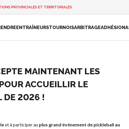
IONS PROVINCIALES ET TERRITORIALES
RENDRE
ENTRAÎNEURS
TOURNOIS
ARBITRAGE
ADHÉSION
A
CEPTE MAINTENANT LES
e
Championnat
national de
POUR ACCUEILLIR LE
Pickleball
Canada 2025
DE 2026 !
Candidature à
un tournoi
sanctionné
Calendrier
ale
et à participer au
plus grand événement de pickleball au