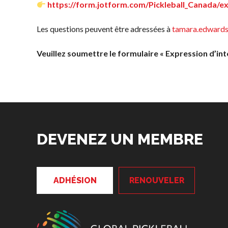
fréquentes
https://form.jotform.com/Pickleball_Canada/ex
concernant
l’adhésion
Les questions peuvent être adressées à
tamara.edwards
Recherche de
Veuillez soumettre le formulaire « Expression d’intér
membres
DEVENEZ UN MEMBRE
ADHÉSION
RENOUVELER