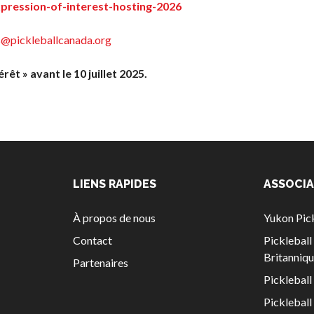
pression-of-interest-hosting-2026
concernant
l’assurance
@pickleballcanada.org
Qui est assuré
?
êt » avant le 10 juillet 2025.
Qu’est-ce qui
est couvert ?
Résumé de la
couverture
Ressources en
LIENS RAPIDES
ASSOCIA
matière
d’assurance
À propos de nous
Yukon Pick
Compléments
Contact
Picklebal
d’assurance
Britanniq
Partenaires
Bulletins
Pickleball
d’assurance
Picklebal