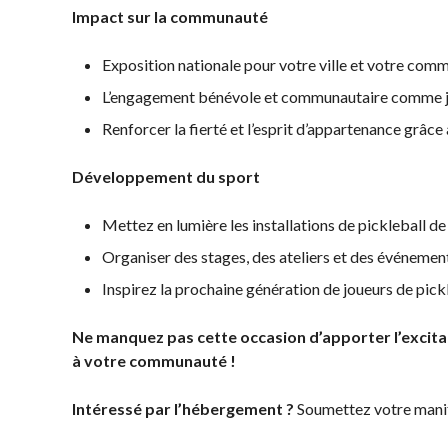
Championnat
Impact sur la communauté
National Myoflex®
2025 présenté par
Exposition nationale pour votre ville et votre comm
HearingLife
L’engagement bénévole et communautaire comme 
L’album photo du
Championnat
Renforcer la fierté et l’esprit d’appartenance grâ
national Myoflex®
Pickleball Canada
Développement du sport
2024 présenté par
Pensez Dindon
Mettez en lumière les installations de pickleball de
Organiser des stages, des ateliers et des événemen
Inspirez la prochaine génération de joueurs de pic
Pickleball Brackets –
Informations
Avantages po
Ne manquez pas cette occasion d’apporter l’excitat
Fournisseur de
sur le
les membres
à votre communauté !
solutions logicielles
programme
Adhésion –
d’arbitrage
Auto-évaluation des
Renouvèleme
Intéressé par l’hébergement ?
Soumettez votre manife
niveaux de
Questions
compétence