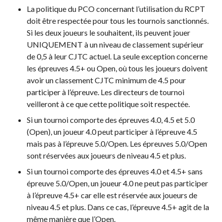
Recherche de
La politique du PCO concernant l’utilisation du RCPT
membres
doit être respectée pour tous les tournois sanctionnés.
Si les deux joueurs le souhaitent, ils peuvent jouer
UNIQUEMENT à un niveau de classement supérieur
de 0,5 à leur CJTC actuel. La seule exception concerne
Programme
les épreuves 4.5+ ou Open, où tous les joueurs doivent
d’assurance de
avoir un classement CJTC minimum de 4.5 pour
Pickleball Canada
participer à l’épreuve. Les directeurs de tournoi
Questions
veilleront à ce que cette politique soit respectée.
fréquentes
concernant
Si un tournoi comporte des épreuves 4.0, 4.5 et 5.0
l’assurance
(Open), un joueur 4.0 peut participer à l’épreuve 4.5
Qui est assuré ?
mais pas à l’épreuve 5.0/Open. Les épreuves 5.0/Open
sont réservées aux joueurs de niveau 4.5 et plus.
Qu’est-ce qui est
couvert ?
Si un tournoi comporte des épreuves 4.0 et 4.5+ sans
Résumé de la
épreuve 5.0/Open, un joueur 4.0 ne peut pas participer
couverture
à l’épreuve 4.5+ car elle est réservée aux joueurs de
Ressources en
niveau 4.5 et plus. Dans ce cas, l’épreuve 4.5+ agit de la
matière d’assurance
même manière que l’Open.