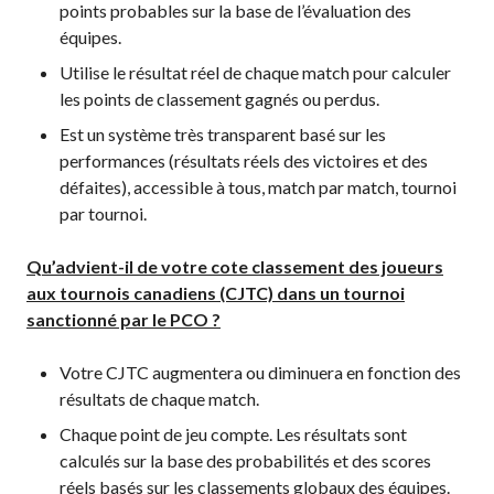
points probables sur la base de l’évaluation des
Règles de base
équipes.
Pickleball récréatif
Utilise le résultat réel de chaque match pour calculer
Para/Fauteuil Roulant
Pickleball
les points de classement gagnés ou perdus.
Développement à
Est un système très transparent basé sur les
long terme du joueur
performances (résultats réels des victoires et des
Règles officielles de
défaites), accessible à tous, match par match, tournoi
pickleball
par tournoi.
Endroits où jouer
Qu’advient-il de votre cote classement des joueurs
Recherche de clubs
aux tournois canadiens (CJTC) dans un tournoi
sanctionné par le PCO ?
Votre CJTC augmentera ou diminuera en fonction des
Programme de
résultats de chaque match.
formation des
entraîneurs
Chaque point de jeu compte. Les résultats sont
calculés sur la base des probabilités et des scores
réels basés sur les classements globaux des équipes.