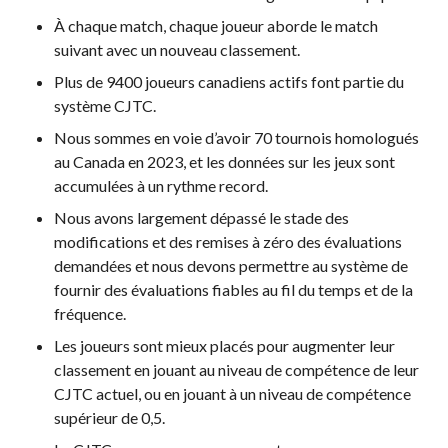
À chaque match, chaque joueur aborde le match
Championnat national
suivant avec un nouveau classement.
de Pickleball Canada
2025
Plus de 9400 joueurs canadiens actifs font partie du
système CJTC.
Candidature à un
tournoi sanctionné
Nous sommes en voie d’avoir 70 tournois homologués
Calendrier des
au Canada en 2023, et les données sur les jeux sont
événements
accumulées à un rythme record.
Guide du directeur de
Nous avons largement dépassé le stade des
tournoi
modifications et des remises à zéro des évaluations
Raquettes et balles
demandées et nous devons permettre au système de
homologuées
fournir des évaluations fiables au fil du temps et de la
fréquence.
Les joueurs sont mieux placés pour augmenter leur
classement en jouant au niveau de compétence de leur
Pickleball Brackets –
CJTC actuel, ou en jouant à un niveau de compétence
Fournisseur de
supérieur de 0,5.
solutions logicielles
Auto-évaluation des