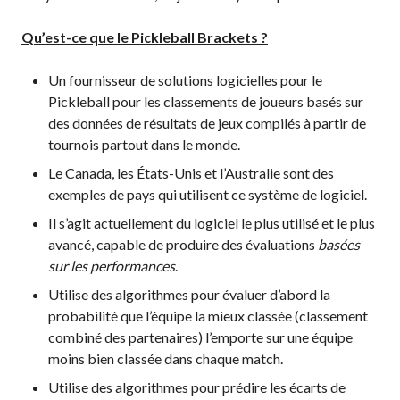
Conseil
d’administration
Qu’est-ce que le Pickleball Brackets ?
Assemblées
générales annuelles
Un fournisseur de solutions logicielles pour le
Le Conseil consultatif
Pickleball pour les classements de joueurs basés sur
national de Pickleball
des données de résultats de jeux compilés à partir de
Règlements et
tournois partout dans le monde.
Politiques
Le Canada, les États-Unis et l’Australie sont des
Journée nationale du
exemples de pays qui utilisent ce système de logiciel.
Pickleball
Il s’agit actuellement du logiciel le plus utilisé et le plus
PC Scoop
avancé, capable de produire des évaluations
basées
Contact
sur les performances
.
Championnats
Utilise des algorithmes pour évaluer d’abord la
Nationaux
probabilité que l’équipe la mieux classée (classement
combiné des partenaires) l’emporte sur une équipe
moins bien classée dans chaque match.
Utilise des algorithmes pour prédire les écarts de