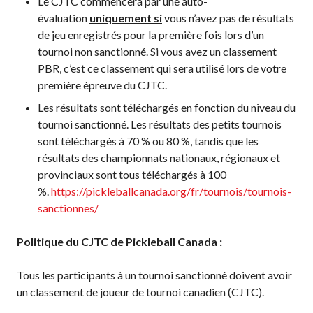
Le CJTC commencera par une auto-
niveaux de
évaluation
uniquement si
vous n’avez pas de résultats
compétence
de jeu enregistrés pour la première fois lors d’un
tournoi non sanctionné. Si vous avez un classement
PBR, c’est ce classement qui sera utilisé lors de votre
première épreuve du CJTC.
Informations sur le
Les résultats sont téléchargés en fonction du niveau du
programme
tournoi sanctionné. Les résultats des petits tournois
d’arbitrage
sont téléchargés à 70 % ou 80 %, tandis que les
résultats des championnats nationaux, régionaux et
provinciaux sont tous téléchargés à 100
%.
https://pickleballcanada.org/fr/tournois/tournois-
Avantages pour les
sanctionnes/
membres
Adhésion –
Politique du CJTC de Pickleball Canada :
Renouvèlement
Questions
Tous les participants à un tournoi sanctionné doivent avoir
fréquentes
un classement de joueur de tournoi canadien (CJTC).
concernant l’adhésion