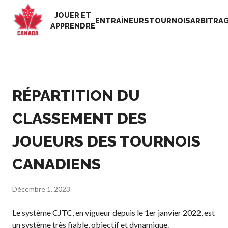
JOUER ET
EN
ENTRAÎNEURS
TOURNOIS
ARBITRA
APPRENDRE
FR
MON
Vous
COMPTE
cherchez
quelque
RÉPARTITION DU
Accueil
chose?
Semaine de
CLASSEMENT DES
reconnaissance
Histoire de Pickleball
des bénévoles
Canada
JOUEURS DES TOURNOIS
2025
Fondation et
Ressources
CANADIENS
alignements
Nouvelles
organisationnels
Boutique
Associations
Décembre 1, 2023
provinciales et
territoriales de
Le système CJTC, en vigueur depuis le 1er janvier 2022, est
pickleball
un système très fiable, objectif et dynamique.