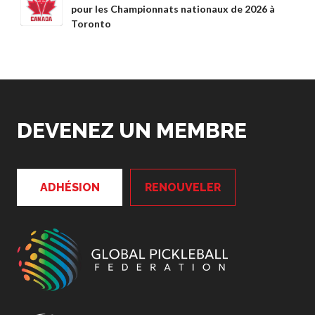
pour les Championnats nationaux de 2026 à
Compléments
Toronto
d’assurance
Bulletins d’assurance
Partenaires nationaux
DEVENEZ UN MEMBRE
Solutions
numériques/logicielles
ADHÉSION
RENOUVELER