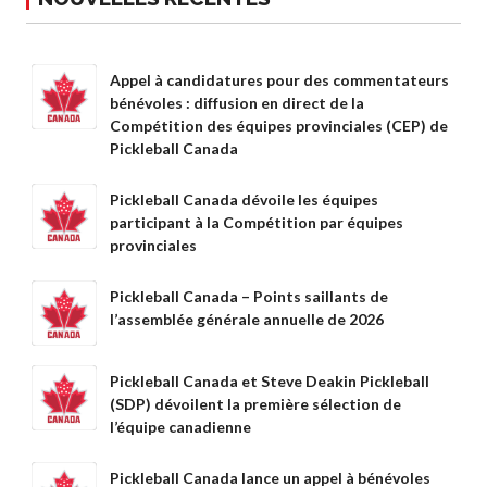
Recherche de
membres
Appel à candidatures pour des commentateurs
bénévoles : diffusion en direct de la
Compétition des équipes provinciales (CEP) de
Programme
Pickleball Canada
d’assurance de
Pickleball Canada
Pickleball Canada dévoile les équipes
Questions
participant à la Compétition par équipes
fréquentes
provinciales
concernant
l’assurance
Pickleball Canada – Points saillants de
Qui est assuré ?
l’assemblée générale annuelle de 2026
Qu’est-ce qui est
couvert ?
Pickleball Canada et Steve Deakin Pickleball
Résumé de la
(SDP) dévoilent la première sélection de
couverture
l’équipe canadienne
Ressources en
matière d’assurance
Pickleball Canada lance un appel à bénévoles