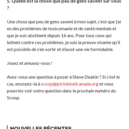
5. Quelle est la chose que peu de gens savent sur vous
niveaux de
?
compétence
Une chose que peu de gens savent à mon sujet, c’est que j’ai
eu des problèmes de toxicomanie et de santé mentale et
que je suis abstinent depuis 16 ans. Pour tous ceux qui
Informations sur le
luttent contre ces problèmes, je suis la preuve vivante qu’il
programme
est possible de s’en sortir et d’avoir une vie formidable.
d’arbitrage
Jouez et amusez-vous !
Avez-vous une question à poser à Steve Deakin ? Si c’est le
Avantages pour les
cas, envoyez-la à
scoop@pickleballcanada.org
et vous
membres
pourriez voir votre question dans le prochain numéro du
Adhésion –
Scoop.
Renouvèlement
Questions
fréquentes
concernant l’adhésion
NOUVELLES RÉCENTES