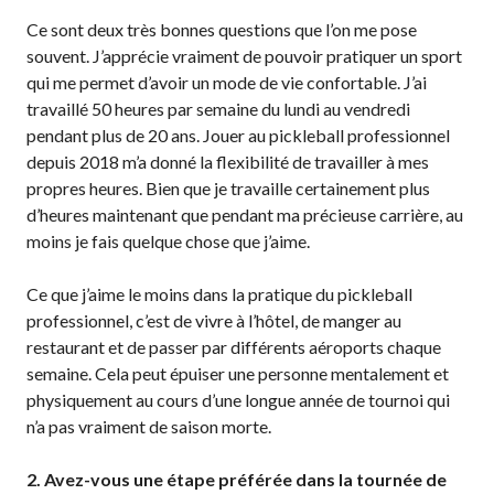
Conseil
Ce sont deux très bonnes questions que l’on me pose
d’administration
souvent. J’apprécie vraiment de pouvoir pratiquer un sport
Assemblées
qui me permet d’avoir un mode de vie confortable. J’ai
générales annuelles
travaillé 50 heures par semaine du lundi au vendredi
Le Conseil consultatif
pendant plus de 20 ans. Jouer au pickleball professionnel
national de Pickleball
depuis 2018 m’a donné la flexibilité de travailler à mes
Règlements et
propres heures. Bien que je travaille certainement plus
Politiques
d’heures maintenant que pendant ma précieuse carrière, au
Journée nationale du
moins je fais quelque chose que j’aime.
Pickleball
PC Scoop
Ce que j’aime le moins dans la pratique du pickleball
Contact
professionnel, c’est de vivre à l’hôtel, de manger au
restaurant et de passer par différents aéroports chaque
Championnats
semaine. Cela peut épuiser une personne mentalement et
Nationaux
physiquement au cours d’une longue année de tournoi qui
n’a pas vraiment de saison morte.
2. Avez-vous une étape préférée dans la tournée de