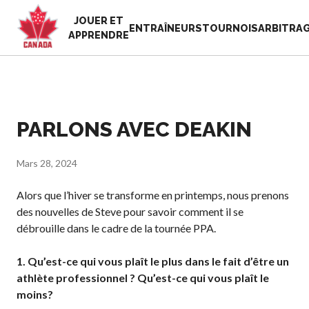
JOUER ET
EN
ENTRAÎNEURS
TOURNOIS
ARBITRA
APPRENDRE
FR
MON
Vous
COMPTE
cherchez
quelque
PARLONS AVEC DEAKIN
Accueil
chose?
Semaine de
reconnaissance
Mars 28, 2024
Histoire de Pickleball
des bénévoles
Canada
2025
Alors que l’hiver se transforme en printemps, nous prenons
Fondation et
Ressources
des nouvelles de Steve pour savoir comment il se
alignements
Nouvelles
débrouille dans le cadre de la tournée PPA.
organisationnels
Boutique
Associations
1. Qu’est-ce qui vous plaît le plus dans le fait d’être un
provinciales et
athlète professionnel ? Qu’est-ce qui vous plaît le
territoriales de
moins?
pickleball