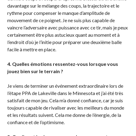
davantage sur le mélange des coups, la trajectoire et le
Championnat national
rythme pour compenser le manque d’amplitude de
de Pickleball Canada
mouvement de ce poignet. Je ne suis plus capable de
2025
vaincre l’adversaire avec puissance avec ce tir, mais je peux
Candidature à un
certainement être plus astucieux quant au moment et à
tournoi sanctionné
l’endroit d’où je l’initie pour préparer une deuxième balle
Calendrier des
facile à mettre en place.
événements
Guide du directeur de
4. Quelles émotions ressentez-vous lorsque vous
tournoi
jouez bien sur le terrain ?
Raquettes et balles
homologuées
Je viens de terminer un événement extraordinaire lors de
l’étape PPA de Lakeville dans le Minnesota et j’ai été très
satisfait de mon jeu. Cela m’a donné confiance, car je suis
toujours capable de rivaliser avec les meilleurs du monde
Pickleball Brackets –
et les résultats suivent. Cela me donne de l’énergie, de la
Fournisseur de
confiance et de l’optimisme.
solutions logicielles
Auto-évaluation des