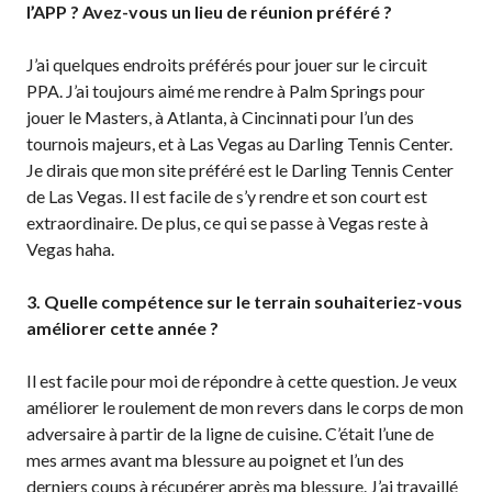
Règles de base
l’APP ? Avez-vous un lieu de réunion préféré ?
Pickleball récréatif
J’ai quelques endroits préférés pour jouer sur le circuit
Para/Fauteuil Roulant
PPA. J’ai toujours aimé me rendre à Palm Springs pour
Pickleball
jouer le Masters, à Atlanta, à Cincinnati pour l’un des
Développement à
tournois majeurs, et à Las Vegas au Darling Tennis Center.
long terme du joueur
Je dirais que mon site préféré est le Darling Tennis Center
Règles officielles de
de Las Vegas. Il est facile de s’y rendre et son court est
pickleball
extraordinaire. De plus, ce qui se passe à Vegas reste à
Endroits où jouer
Vegas haha.
Recherche de clubs
3. Quelle compétence sur le terrain souhaiteriez-vous
améliorer cette année ?
Programme de
Il est facile pour moi de répondre à cette question. Je veux
formation des
améliorer le roulement de mon revers dans le corps de mon
entraîneurs
adversaire à partir de la ligne de cuisine. C’était l’une de
mes armes avant ma blessure au poignet et l’un des
derniers coups à récupérer après ma blessure. J’ai travaillé