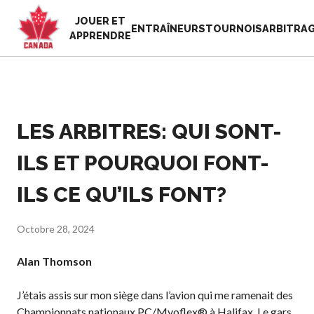
JOUER ET
EN
ENTRAÎNEURS
TOURNOIS
ARBITRA
APPRENDRE
FR
MON
Vous
COMPTE
cherchez
quelque
LES ARBITRES: QUI SONT-
Accueil
chose?
Semaine de
ILS ET POURQUOI FONT-
reconnaissance
Histoire de Pickleball
des bénévoles
Canada
ILS CE QU’ILS FONT?
2025
Fondation et
Ressources
alignements
Octobre 28, 2024
Nouvelles
organisationnels
Boutique
Associations
Alan Thomson
provinciales et
territoriales de
J’étais assis sur mon siège dans l’avion qui me ramenait des
pickleball
Championnats nationaux PC/Myoflex® à Halifax. Le gars,