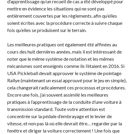
Recherche de
d’apprentissage qu’un recueil de cas a été développé pour
membres
mettre en évidence les situations qui ne sont pas
entièrement couvertes par les règlements, afin qu’elles
soient écrites avec la procédure correcte à suivre chaque
fois qu’elles se produisent sur le terrain.
Programme
d’assurance de
Les meilleures pratiques ont également été affinées au
Pickleball Canada
cours des huit dernières années, mais il est intéressant de
Questions
noter que le même système de notation et les mêmes
fréquentes
mécanismes sont enseignés comme ils l’étaient en 2016. Si
concernant
USA Pickleball devait approuver le système de pointage
l’assurance
Rallye (maintenant un essai approuvé pour le jeu en simple),
Qui est assuré ?
cela changerait radicalement ces processus et procédures.
Qu’est-ce qui est
Encore une fois, j’ai souvent assimilé les meilleures
couvert ?
pratiques à l’apprentissage de la conduite d’une voiture à
Résumé de la
transmission standard. Toute votre attention est
couverture
concentrée sur la pédale d’embrayage et le levier de
vitesse, et non pas là où elle devrait être… regarder par la
Ressources en
matière d’assurance
fenêtre et diriger la voiture correctement ! Une fois que