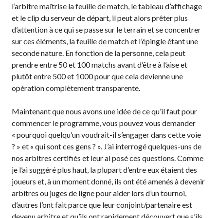
l’arbitre maîtrise la feuille de match, le tableau d’affichage
Compléments
et le clip du serveur de départ, il peut alors prêter plus
d’assurance
d’attention à ce qui se passe sur le terrain et se concentrer
Bulletins d’assurance
sur ces éléments, la feuille de match et l’épingle étant une
seconde nature. En fonction de la personne, cela peut
prendre entre 50 et 100 matchs avant d’être à l’aise et
plutôt entre 500 et 1000 pour que cela devienne une
Partenaires nationaux
opération complètement transparente.
Solutions
numériques/logicielles
Maintenant que nous avons une idée de ce qu’il faut pour
commencer le programme, vous pouvez vous demander
« pourquoi quelqu’un voudrait-il s’engager dans cette voie
? » et « qui sont ces gens ? ». J’ai interrogé quelques-uns de
nos arbitres certifiés et leur ai posé ces questions. Comme
je l’ai suggéré plus haut, la plupart d’entre eux étaient des
joueurs et, à un moment donné, ils ont été amenés à devenir
arbitres ou juges de ligne pour aider lors d’un tournoi,
d’autres l’ont fait parce que leur conjoint/partenaire est
devenu arbitre et qu’ils ont rapidement découvert que s’ils