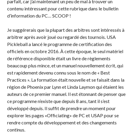
parfait, car j’ai maintenant un peu de mal à trouver un
Règles de base
contenu intéressant pour cette rubrique dans le bulletin
Pickleball récréatif
d’information du PC… SCOOP !
Para/Fauteuil Roulant
Pickleball
Je suggérerais que la plupart des arbitres sont intéressés à
Développement à
arbitrer après avoir joué ou regardé des tournois. USA
long terme du joueur
Pickleball a lancé le programme de certification des
Règles officielles de
officiels en octobre 2016. À cette époque, le seul matériel
pickleball
de référence disponible était un livre de règlements
Endroits où jouer
beaucoup plus mince, et un manuel nouvellement écrit, qui
est rapidement devenu connu sous le nom de « Best
Recherche de clubs
Practices ». La formation était nouvelle et se faisait dans la
région de Phoenix par Lynn et Linda Laymon qui étaient les
auteurs de ce premier manuel. Il est étonnant de penser que
ce programme n’existe que depuis 8 ans, tant il s’est
Programme de
développé depuis. Il suffit de prendre un moment pour
formation des
entraîneurs
explorer les pages «Officiating» de PC et USAP pour se
rendre compte du développement et des changements
continus.