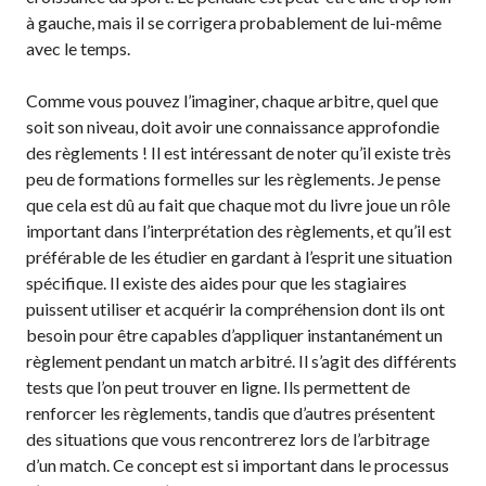
à gauche, mais il se corrigera probablement de lui-même
niveaux de
compétence
avec le temps.
Comme vous pouvez l’imaginer, chaque arbitre, quel que
soit son niveau, doit avoir une connaissance approfondie
Informations sur le
des règlements ! Il est intéressant de noter qu’il existe très
programme
peu de formations formelles sur les règlements. Je pense
d’arbitrage
que cela est dû au fait que chaque mot du livre joue un rôle
important dans l’interprétation des règlements, et qu’il est
préférable de les étudier en gardant à l’esprit une situation
spécifique. Il existe des aides pour que les stagiaires
Avantages pour les
puissent utiliser et acquérir la compréhension dont ils ont
membres
besoin pour être capables d’appliquer instantanément un
Adhésion –
règlement pendant un match arbitré. Il s’agit des différents
Renouvèlement
tests que l’on peut trouver en ligne. Ils permettent de
Questions
renforcer les règlements, tandis que d’autres présentent
fréquentes
des situations que vous rencontrerez lors de l’arbitrage
concernant l’adhésion
d’un match. Ce concept est si important dans le processus