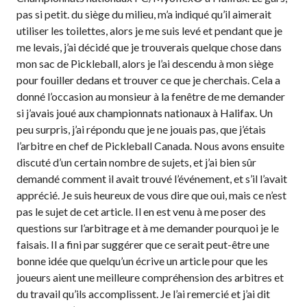
Conseil
pas si petit. du siège du milieu, m’a indiqué qu’il aimerait
d’administration
utiliser les toilettes, alors je me suis levé et pendant que je
Assemblées
me levais, j’ai décidé que je trouverais quelque chose dans
générales annuelles
mon sac de Pickleball, alors je l’ai descendu à mon siège
Le Conseil consultatif
pour fouiller dedans et trouver ce que je cherchais. Cela a
national de Pickleball
donné l’occasion au monsieur à la fenêtre de me demander
Règlements et
si j’avais joué aux championnats nationaux à Halifax. Un
Politiques
peu surpris, j’ai répondu que je ne jouais pas, que j’étais
Journée nationale du
l’arbitre en chef de Pickleball Canada. Nous avons ensuite
Pickleball
discuté d’un certain nombre de sujets, et j’ai bien sûr
PC Scoop
demandé comment il avait trouvé l’événement, et s’il l’avait
apprécié. Je suis heureux de vous dire que oui, mais ce n’est
Contact
pas le sujet de cet article. Il en est venu à me poser des
Championnats
questions sur l’arbitrage et à me demander pourquoi je le
Nationaux
faisais. Il a fini par suggérer que ce serait peut-être une
bonne idée que quelqu’un écrive un article pour que les
joueurs aient une meilleure compréhension des arbitres et
du travail qu’ils accomplissent. Je l’ai remercié et j’ai dit