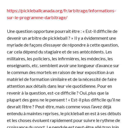
https://pickleballcanada.org/fr/arbitrage/informations-
Championnat national
de Pickleball Canada
sur-le-programme-darbitrage/
2025
Candidature à un
Une question opportune pourrait être : « Est-il difficile de
tournoi sanctionné
devenir un arbitre de pickleball ? » Il y a évidemment une
myriade de façons d’essayer de répondre à cette question,
Calendrier des
événements
car cela dépend du stagiaire et de ses antécédents. Les
militaires, les policiers, les infirmières, les médecins, les
Guide du directeur de
enseignants, etc. semblent avoir une longueur d’avance sur
tournoi
le commun des mortels en raison de leur exposition à un
Raquettes et balles
matériel de formation similaire et de la nécessité de faire
homologuées
attention aux détails dans leur vie quotidienne. Pour en
revenir à la question, est-ce difficile ? Oui, plus que la
plupart des gens ne le pensent ! « Est-il plus difficile qu’il ne
devrait l’être ? Peut-être, mais comme vous l’avez déjà
Pickleball Brackets –
entendu à maintes reprises, le pickleball en est à ses débuts
Fournisseur de
solutions logicielles
et les choses évoluent rapidement pour suivre le rythme de
croissance du sport. Le pendule est peut-être allé trop loin
Auto-évaluation des