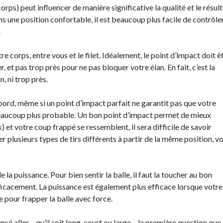
des
corps) peut influencer de manière significative la qualité et le résul
événements
ans une position confortable, il est beaucoup plus facile de contrôle
.
Guide du
directeur de
 corps, entre vous et le filet. Idéalement, le point d’impact doit ê
tournoi
r, et pas trop près pour ne pas bloquer votre élan. En fait, c’est la
Raquettes et
n, ni trop près.
balles
homologuées
abord, même si un point d’impact parfait ne garantit pas que votre
d beaucoup plus probable. Un bon point d’impact permet de mieux
k) et votre coup frappé se ressemblent, il sera difficile de savoir
r plusieurs types de tirs différents à partir de la même position, v
 la puissance. Pour bien sentir la balle, il faut la toucher au bon
efficacement. La puissance est également plus efficace lorsque votre
re pour frapper la balle avec force.
nsé aller – qu’il soit long, court ou large – la première question que