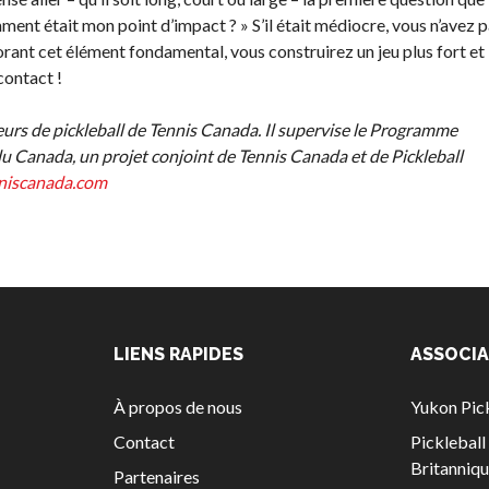
mment était mon point d’impact ? » S’il était médiocre, vous n’avez 
rant cet élément fondamental, vous construirez un jeu plus fort et
contact !
neurs de pickleball de Tennis Canada. Il supervise le Programme
 du Canada, un projet conjoint de Tennis Canada et de Pickleball
iscanada.com
ur
Programme
LIENS RAPIDES
ASSOCIA
d’assurance
de Pickleball
À propos de nous
Yukon Pick
Canada
nt
Contact
Picklebal
Questions
Britanniq
Partenaires
fréquentes