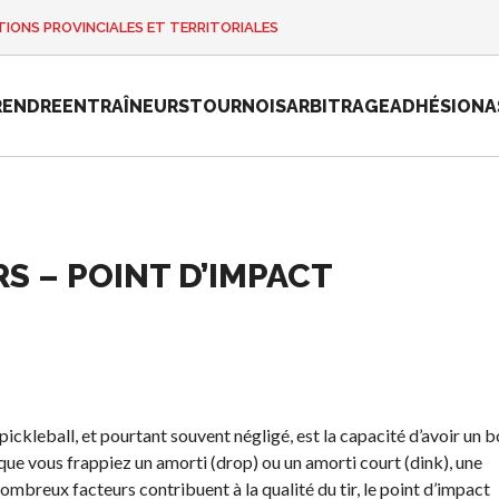
IONS PROVINCIALES ET TERRITORIALES
RENDRE
ENTRAÎNEURS
TOURNOIS
ARBITRAGE
ADHÉSION
A
S – POINT D’IMPACT
e
Championnat
national de
Pickleball
Canada 2025
Candidature à
un tournoi
ickleball, et pourtant souvent négligé, est la capacité d’avoir un 
sanctionné
i que vous frappiez un amorti (drop) ou un amorti court (dink), une
Calendrier
ombreux facteurs contribuent à la qualité du tir, le point d’impact