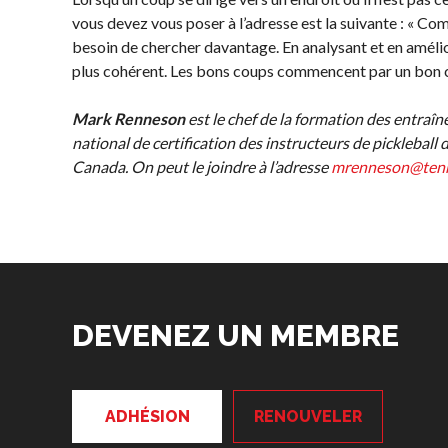
Championnat
vous devez vous poser à l’adresse est la suivante : « Co
National Myoflex®
besoin de chercher davantage. En analysant et en amélio
2025 présenté par
plus cohérent. Les bons coups commencent par un bon 
HearingLife
L’album photo du
Mark Renneson
est le chef de la formation des entraî
Championnat
national de certification des instructeurs de pickleball
national Myoflex®
Canada. On peut le joindre à l’adresse
mrenneson@tenn
Pickleball Canada
2024 présenté par
Pensez Dindon
Pickleball Brackets –
Informations
Avantages po
DEVENEZ UN MEMBRE
Fournisseur de
sur le
les membres
solutions logicielles
programme
Adhésion –
d’arbitrage
Auto-évaluation des
Renouvèleme
ADHÉSION
RENOUVELER
niveaux de
Questions
compétence