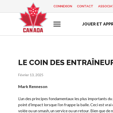
CONNEXION
CONTACT
ASSOCIAT
EN
FR
JOUER ET APP
MON
Vous
COMPTE
cherchez
quelque
chose?
Accueil
LE COIN DES ENTRAÎNEUR
Programme d
Semaine de
Histoire de Pickleball
Règles de base
formation des
reconnaissance
Canada
entraîneurs
Février 13, 2025
des bénévoles
Pickleball
2025
Fondation et
récréatif
Mark Renneson
alignements
Ressources
Para/Fauteuil
organisationnels
Roulant
Nouvelles
L’un des principes fondamentaux les plus importants du p
Associations
Pickleball
point d’impact lorsque l’on frappe la balle. Ceci est vra
Boutique
provinciales et
volée ou un smash, un service ou un retour. Bien que de n
Développement