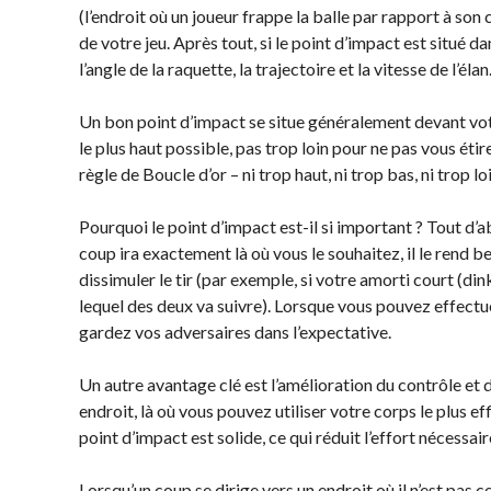
territoriales de
(l’endroit où un joueur frappe la balle par rapport à son 
à long terme du
pickleball
de votre jeu. Après tout, si le point d’impact est situé d
joueur
l’angle de la raquette, la trajectoire et la vitesse de l’élan
Conseil
Règles
d’administration
officielles de
Un bon point d’impact se situe généralement devant votre
Assemblées générales
pickleball
le plus haut possible, pas trop loin pour ne pas vous étire
annuelles
Endroits où
règle de Boucle d’or – ni trop haut, ni trop bas, ni trop loi
Le Conseil consultatif
jouer
national de Pickleball
Pourquoi le point d’impact est-il si important ? Tout d’
Canada
coup ira exactement là où vous le souhaitez, il le ren
Règlements et
États-Unis
dissimuler le tir (par exemple, si votre amorti court (din
Politiques
Recherche de
lequel des deux va suivre). Lorsque vous pouvez effectue
Journée nationale du
clubs
gardez vos adversaires dans l’expectative.
Pickleball
PC Scoop
Un autre avantage clé est l’amélioration du contrôle et de
endroit, là où vous pouvez utiliser votre corps le plus 
Contact
point d’impact est solide, ce qui réduit l’effort nécessai
Championnats
Nationaux
Lorsqu’un coup se dirige vers un endroit où il n’est pas ce