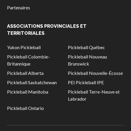
Règles de base
Partenaires
Pickleball récréatif
Para/Fauteuil Roulant
ASSOCIATIONS PROVINCIALES ET
Pickleball
TERRITORIALES
Développement à
long terme du joueur
Yukon Pickleball
Pickleball Québec
Règles officielles de
pickleball
Pickleball Colombie-
Pickleball Nouveau
Britannique
Brunswick
Endroits où jouer
Recherche de clubs
Pickleball Alberta
Pickleball Nouvelle-Écosse
Pickleball Saskatchewan
PEI Pickleball IPE
Pickleball Manitoba
Pickleball Terre-Neuve et
Labrador
Programme de
formation des
Pickleball Ontario
entraîneurs