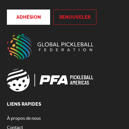
Conseil
d’administration
ADHÉSION
RENOUVELER
Assemblées
générales annuelles
Le Conseil consultatif
national de Pickleball
Règlements et
Politiques
Journée nationale du
Pickleball
PC Scoop
Contact
Championnats
Nationaux
LIENS RAPIDES
À propos de nous
Contact