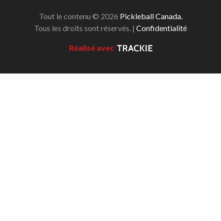
Tout le contenu © 2026
Pickleball Canada.
Championnat national
Tous les droits sont réservés. |
Confidentialité
de Pickleball Canada
2025
Réalisé avec
Candidature à un
tournoi sanctionné
Calendrier des
événements
Guide du directeur de
tournoi
Raquettes et balles
homologuées
Pickleball Brackets –
Fournisseur de
solutions logicielles
Auto-évaluation des