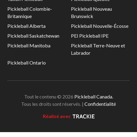
niveaux de
Pickleball Colombie-
Pickleball Nouveau
compétence
Britannique
Brunswick
Pickleball Alberta
Pickleball Nouvelle-Écosse
Pickleball Saskatchewan
PEI Pickleball IPE
Informations sur le
Pickleball Manitoba
Pickleball Terre-Neuve et
programme
Labrador
d’arbitrage
Pickleball Ontario
Avantages pour les
membres
Tout le contenu © 2026
Pickleball Canada.
Adhésion –
Tous les droits sont réservés. |
Confidentialité
Renouvèlement
Réalisé avec
Questions
fréquentes
concernant l’adhésion