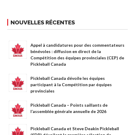
Conseil
d’administration
Assemblées
NOUVELLES RÉCENTES
générales annuelles
Le Conseil consultatif
national de Pickleball
Appel à candidatures pour des commentateurs
Règlements et
bénévoles : diffusion en direct de la
Politiques
Compétition des équipes provinciales (CEP) de
Journée nationale du
Pickleball Canada
Pickleball
PC Scoop
Pickleball Canada dévoile les équipes
participant à la Compétition par équipes
Contact
provinciales
Championnats
Nationaux
Pickleball Canada – Points saillants de
l’assemblée générale annuelle de 2026
Pickleball Canada et Steve Deakin Pickleball
(SDP) dévoilent la première sélection de