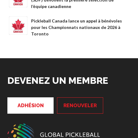
Règles de base
l’équipe canadienne
Pickleball récréatif
Para/Fauteuil Roulant
Pickleball Canada lance un appel à bénévoles
Pickleball
pour les Championnats nationaux de 2026 à
Toronto
Développement à
long terme du joueur
Règles officielles de
pickleball
Endroits où jouer
Recherche de clubs
DEVENEZ UN MEMBRE
ADHÉSION
RENOUVELER
Programme de
formation des
entraîneurs