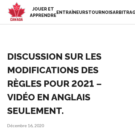
JOUER ET
EN
ENTRAÎNEURS
TOURNOIS
ARBITRA
APPRENDRE
FR
MON
Vous
COMPTE
cherchez
quelque
DISCUSSION SUR LES
Accueil
chose?
Semaine de
MODIFICATIONS DES
reconnaissance
Histoire de Pickleball
des bénévoles
Canada
RÈGLES POUR 2021 –
2025
Fondation et
Ressources
VIDÉO EN ANGLAIS
alignements
Nouvelles
organisationnels
Boutique
SEULEMENT.
Associations
provinciales et
territoriales de
Décembre 16, 2020
pickleball